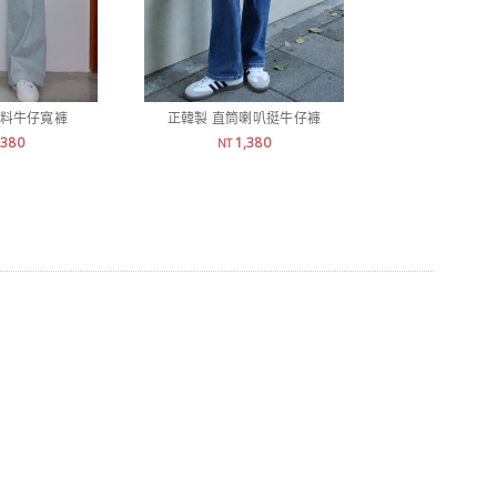
薄料牛仔寬褲
正韓製 直筒喇叭挺牛仔褲
正韓製 冰絲涼感
,380
1,380
7
NT
NT