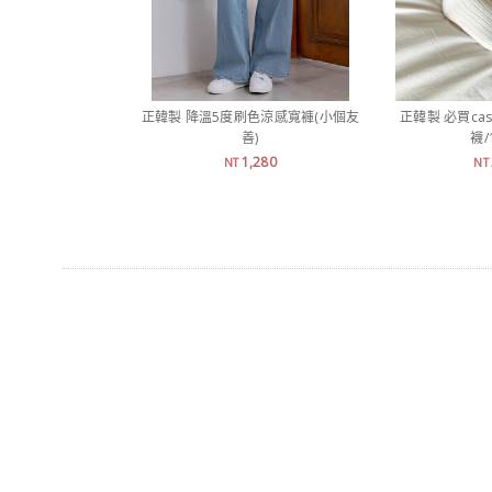
正韓製 降溫5度刷色涼感寬褲(小個友
正韓製 必買ca
善)
襪/
1,280
NT
NT