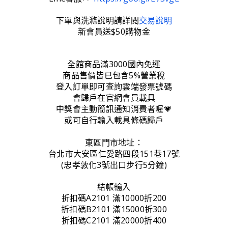
下單與洗滌說明請詳閱
交易說明
新會員送$50購物金
全館商品滿3000國內免運
商品售價皆已包含5%營業稅
登入訂單即可查詢雲端發票號碼
會歸戶在官網會員載具
中獎會主動簡訊通知消費者喔💗
或可自行輸入載具條碼歸戶
東區門市地址：
台北市大安區仁愛路四段151巷17號
(忠孝敦化3號出口步行5分鐘)
結帳輸入
折扣碼A2101 滿10000折200
折扣碼B2101 滿15000折300
折扣碼C2101 滿20000折400