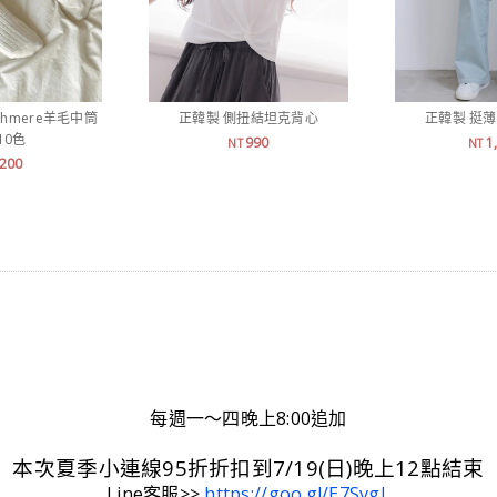
shmere羊毛中筒
正韓製 側扭結坦克背心
正韓製 挺
10色
990
1
NT
NT
200
每週一～四晚上8:00追加
本次夏季小連線95折折扣到7/19(日)晚上12點結束
Line客服>>
https://goo.gl/E7SvgL