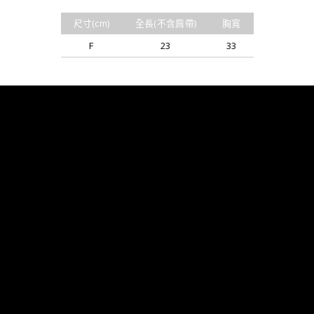
尺寸(cm)
全長(不含肩帶)
胸寬
F
23
33