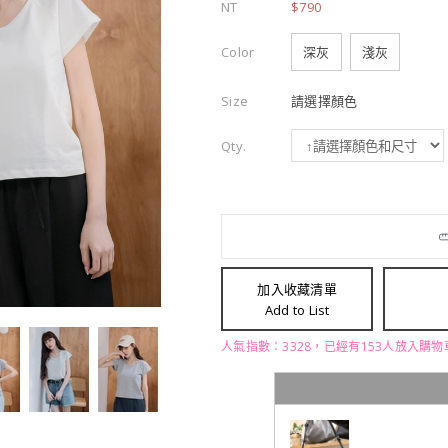
NT
$790
Color
深灰
淺灰
Size
請選擇顏色
Qty.
加入收藏清單
Add to List
人氣指數：3328，已經有153人放入購物