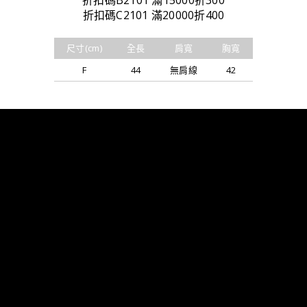
折扣碼B2101 滿15000折300
折扣碼C2101 滿20000折400
尺寸(cm)
全長
肩寬
胸寬
F
44
無肩線
42