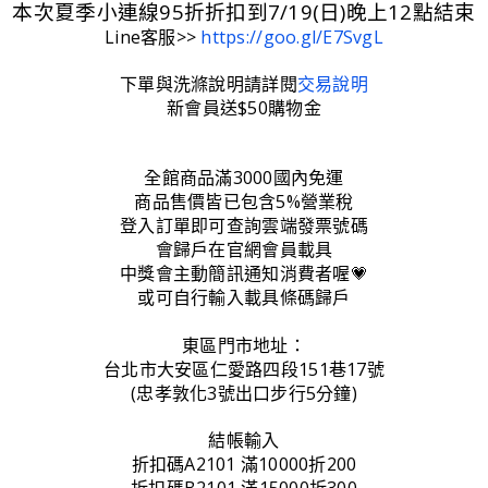
本次夏季小連線95折折扣到7/19(日)晚上12點結束
Line客服>>
https://goo.gl/E7SvgL
下單與洗滌說明請詳閱
交易說明
新會員送$50購物金
全館商品滿3000國內免運
商品售價皆已包含5%營業稅
登入訂單即可查詢雲端發票號碼
會歸戶在官網會員載具
中獎會主動簡訊通知消費者喔💗
或可自行輸入載具條碼歸戶
東區門市地址：
台北市大安區仁愛路四段151巷17號
(忠孝敦化3號出口步行5分鐘)
結帳輸入
折扣碼A2101 滿10000折200