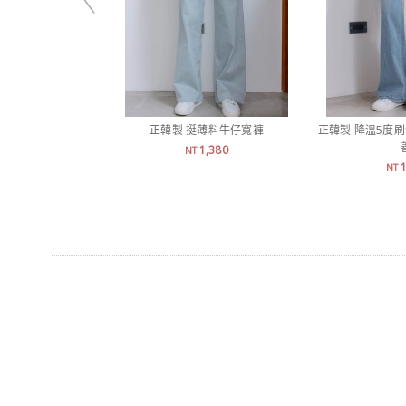
正韓製 挺薄料牛仔寬褲
正韓製 降溫5度
1,380
NT
NT