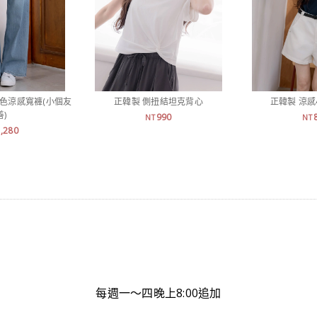
刷色涼感寬褲(小個友
正韓製 側扭結坦克背心
正韓製 涼感
善)
990
NT
NT
1,280
每週一～四晚上8:00追加