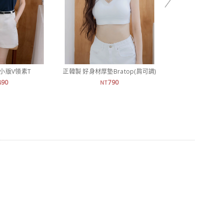
小版V領素T
正韓製 好身材厚墊Bratop(肩可調)
正韓製 降溫
890
790
1,
NT
NT