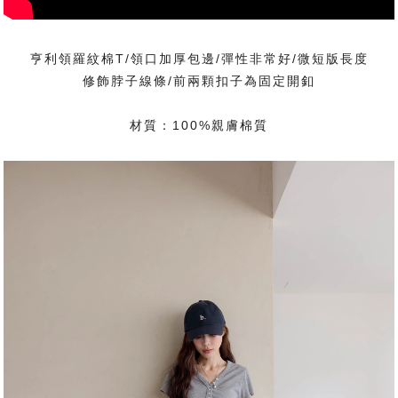
亨利領羅紋棉T/領口加厚包邊/彈性非常好/微短版長度
修飾脖子線條/前兩顆扣子為固定開釦
材質：100%親膚棉質