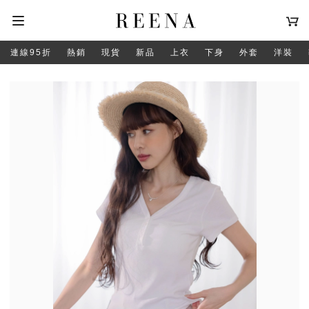
連線95折
熱銷
現貨
新品
上衣
下身
外套
洋裝