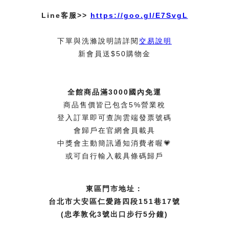
Line客服>>
https://goo.gl/E7SvgL
下單與洗滌說明請詳閱
交易說明
新會員送$50購物金
全館商品滿3000國內免運
商品售價皆已包含5%營業稅
登入訂單即可查詢雲端發票號碼
會歸戶在官網會員載具
中獎會主動簡訊通知消費者喔💗
或可自行輸入載具條碼歸戶
東區門市地址：
台北市大安區仁愛路四段151巷17號
(忠孝敦化3號出口步行5分鐘)