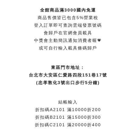
全館商品滿3000國內免運
商品售價皆已包含5%營業稅
登入訂單即可查詢雲端發票號碼
會歸戶在官網會員載具
中獎會主動簡訊通知消費者喔💗
或可自行輸入載具條碼歸戶
東區門市地址：
台北市大安區仁愛路四段151巷17號
(忠孝敦化3號出口步行5分鐘)
結帳輸入
折扣碼A2101 滿10000折200
折扣碼B2101 滿15000折300
折扣碼C2101 滿20000折400