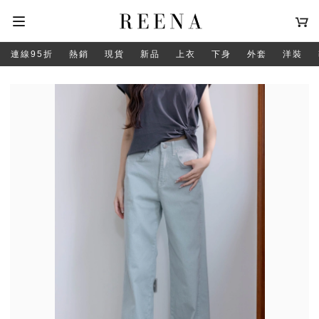
連線95折
熱銷
現貨
新品
上衣
下身
外套
洋裝