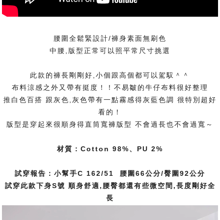
腰圍全鬆緊設計/褲身素面無刷色
中腰,版型正常可以照平常尺寸挑選
此款的褲長剛剛好,小個跟高個都可以駕馭＾＾
布料涼感之外又帶有挺度！！不易皺的牛仔布料很好整理
推白色百搭 跟灰色,灰色帶有一點霧感得灰藍色調 很特別超好
看的！
版型是穿起來很順身得直筒寬褲版型 不會過長也不會過寬～
材質：Cotton 98%、PU 2%
試穿報告：小幫手C 162/51 腰圍66公分/臀圍92公分
試穿此款下身S號 順身舒適,腰臀都還有些微空間,長度剛好全
長