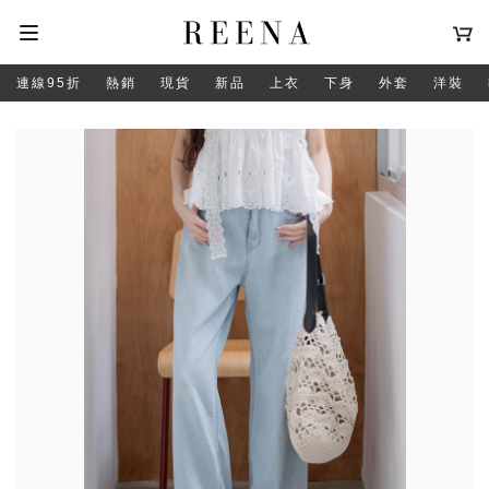
連線95折
熱銷
現貨
新品
上衣
下身
外套
洋裝