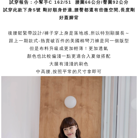
試穿報告：小幫手C 162/51 腰圍66公分/臀圍92公分
試穿此款下身S號 剛好順身舒適,腰臀都還有些微空間,長度剛
好蓋腳背
後腰鬆緊帶設計/褲子穿上身是落地感,所以特別顯腿長～
跟上一期款式-熱賣破百件的美國棉彎刀褲是同一個版型
但是布料升級成更加輕薄！更加透氣
顏色也比較偏淺一點更適合入夏做搭配
大腿有淺淺的刷色
中高腰,按照平常的尺寸拿即可