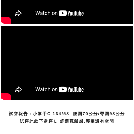
試穿報告：小幫手C 164/58 腰圍70公分/臀圍98公分
試穿此款下身穿Ｌ 舒適寬鬆感,腰圍還有空間