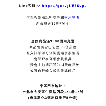
Line客服>>
https://goo.gl/E7SvgL
下單與洗滌說明請詳閱
交易說明
新會員送$50購物金
全館商品滿3000國內免運
商品售價皆已包含5%營業稅
登入訂單即可查詢雲端發票號碼
會歸戶在官網會員載具
中獎會主動簡訊通知消費者喔💗
或可自行輸入載具條碼歸戶
東區門市地址：
台北市大安區仁愛路四段151巷17號
(忠孝敦化3號出口步行5分鐘)