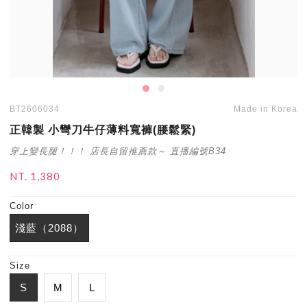
BT2606034
Made in Korea
正韓製 小彎刀牛仔薄料寬褲(腰鬆緊)
穿上變長腿！！！ 店長自留推薦款～ 直播編號B34
NT. 1,380
Color
淺藍（2088）
Size
S
M
L