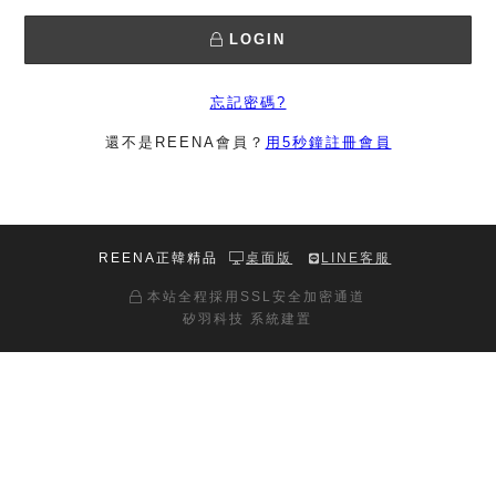
LOGIN
忘記密碼?
還不是REENA會員？
用5秒鐘註冊會員
REENA正韓精品
桌面版
LINE客服
本站全程採用SSL安全加密通道
矽羽科技 系統建置