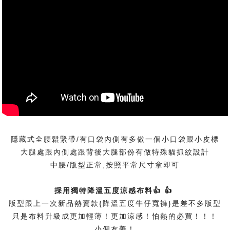
隱藏式全腰鬆緊帶/有口袋內側有多做一個小口袋跟小皮標
大腿處跟內側處跟背後大腿部份有做特殊貓抓紋設計
中腰/版型正常,按照平常尺寸拿即可
採用獨特降溫五度涼感布料👍 👍
版型跟上一次新品熱賣款{降溫五度牛仔寬褲}是差不多版型
只是布料升級成更加輕薄！更加涼感！怕熱的必買！！！
小個友善！