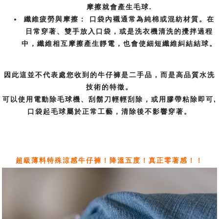
摩擦就會產生毛球.
纖維疲勞與摩擦：
口袋內襯通常為純棉或混紡材質。在
日常穿著、雙手放入口袋，或是洗衣機清洗的攪拌過程
中，纖維相互摩擦產生靜電，也會使細短纖維糾結結球。
因此這並不代表處您收到的牛仔褲是二手品，而是高品質水洗
技術的特徵。
可以使用電動除毛球機、刮鬍刀輕輕刮除，或用膠帶粘除即可,
口袋起毛球屬於正常工藝，清除後不影響穿著。
超級薄料特殊涼感牛仔褲！降溫五度！真正零著感！！