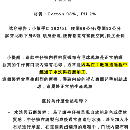
材質：Cotton 98%、PU 2%
試穿報告：小幫手C 162/51 腰圍66公分/臀圍92公分
試穿此款下身S號 順身舒適,腰臀都還有些微空間,長度全長
小提醒：這款牛仔褲內裡棉質襯布有毛球現象是正常的喔
新買的牛仔褲口袋內襯有毛球，通常是
因為在工廠製造過程中
經過了水洗
與石磨加工
。
這個製程會產生劇烈的摩擦，導致內袋的裡布表面起毛糾結成
球，這屬於正常的生產現象
至於為什麼會起毛球？
水洗與石磨製程：
為了讓牛仔褲呈現自然的刷色或柔軟
質感，牛仔褲在縫製完成後通常會進行水洗，甚至加入小
石頭進行摩擦。在這個劇烈翻滾的過程中，口袋內襯布料