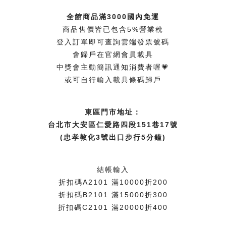
全館商品滿3000國內免運
商品售價皆已包含5%營業稅
登入訂單即可查詢雲端發票號碼
會歸戶在官網會員載具
中獎會主動簡訊通知消費者喔💗
或可自行輸入載具條碼歸戶
東區門市地址：
台北市大安區仁愛路四段151巷17號
(忠孝敦化3號出口步行5分鐘)
結帳輸入
折扣碼A2101 滿10000折200
折扣碼B2101 滿15000折300
折扣碼C2101 滿20000折400