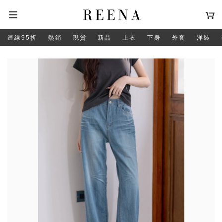
連線95折
熱銷
現貨
新品
上衣
下身
外套
洋裝