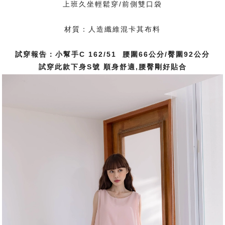
上班久坐輕鬆穿/前側雙口袋
材質：人造纖維混卡其布料
試穿報告：小幫手C 162/51 腰圍66公分/臀圍92公分
試穿此款下身S號 順身舒適,腰臀剛好貼合