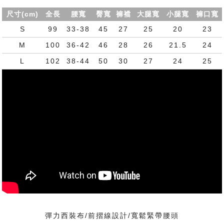
尺寸(cm)
全長
腰寬
臀寬
褲襠
大腿寬
小腿寬
褲口寬
S
99
33-38
45
27
25
20
23
M
100
36-42
46
28
26
21.5
24
L
102
38-44
50
30
27
24
25
彈力西裝布/前摺線設計/寬鬆緊帶腰頭