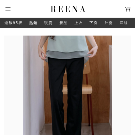
連線95折
熱銷
現貨
新品
上衣
下身
外套
洋裝