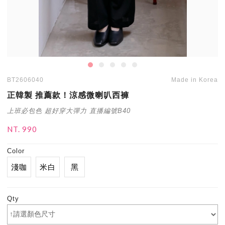
BT2606040
Made in Korea
正韓製 推薦款！涼感微喇叭西褲
上班必包色 超好穿大彈力 直播編號B40
NT. 990
Color
淺咖
米白
黑
Qty