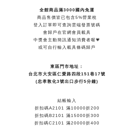
全館商品滿3000國內免運
商品售價皆已包含5%營業稅
登入訂單即可查詢雲端發票號碼
會歸戶在官網會員載具
中獎會主動簡訊通知消費者喔💗
或可自行輸入載具條碼歸戶
東區門市地址：
台北市大安區仁愛路四段151巷17號
(忠孝敦化3號出口步行5分鐘)
結帳輸入
折扣碼A2101 滿10000折200
折扣碼B2101 滿15000折300
折扣碼C2101 滿20000折400