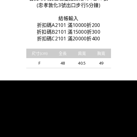
(忠孝敦化3號出口步行5分鐘)
結帳輸入
折扣碼A2101 滿10000折200
折扣碼B2101 滿15000折300
折扣碼C2101 滿20000折400
尺寸(cm)
全長
肩寬
胸寬
F
48
40.5
49