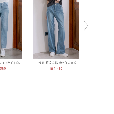
貓抓刷色直筒褲
正韓製 超涼感貓抓紋直筒寬褲
正韓製 挺薄
,380
1,480
1,
NT
NT