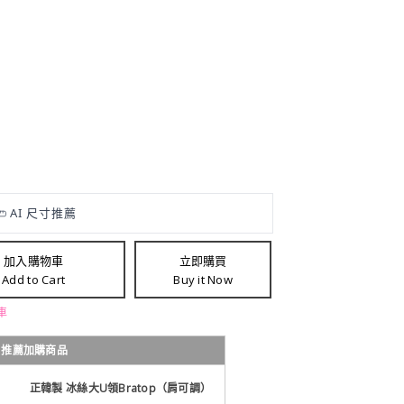
加入購物車
立即購買
Add to Cart
Buy it Now
車
推薦加購商品
正韓製 冰絲大U領Bratop（肩可調）