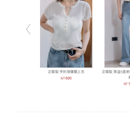
正韓製 亨利領慵懶上衣
正韓製 降溫5度
690
NT
NT