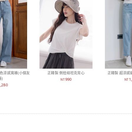
刷色涼感寬褲(小個友
正韓製 側扭結坦克背心
正韓製 超涼感
善)
990
1
NT
NT
1,280