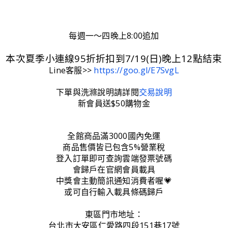
每週一～四晚上8:00追加
本次夏季小連線95折折扣到7/19(日)晚上12點結束
Line客服>>
https://goo.gl/E7SvgL
下單與洗滌說明請詳閱
交易說明
新會員送$50購物金
全館商品滿3000國內免運
商品售價皆已包含5%營業稅
登入訂單即可查詢雲端發票號碼
會歸戶在官網會員載具
中獎會主動簡訊通知消費者喔💗
或可自行輸入載具條碼歸戶
東區門市地址：
台北市大安區仁愛路四段151巷17號