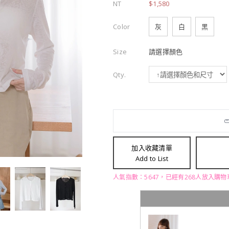
NT
$1,580
Color
灰
白
黑
Size
請選擇顏色
Qty.
加入收藏清單
Add to List
人氣指數：5647，已經有268人放入購物