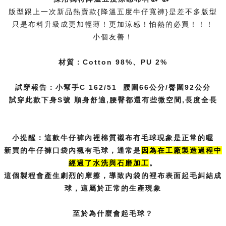
版型跟上一次新品熱賣款{降溫五度牛仔寬褲}是差不多版型
只是布料升級成更加輕薄！更加涼感！怕熱的必買！！！
小個友善！
材質：Cotton 98%、PU 2%
試穿報告：小幫手C 162/51 腰圍66公分/臀圍92公分
試穿此款下身S號 順身舒適,腰臀都還有些微空間,長度全長
小提醒：這款牛仔褲內裡棉質襯布有毛球現象是正常的喔
新買的牛仔褲口袋內襯有毛球，通常是
因為在工廠製造過程中
經過了水洗
與石磨加工
。
這個製程會產生劇烈的摩擦，導致內袋的裡布表面起毛糾結成
球，這屬於正常的生產現象
至於為什麼會起毛球？