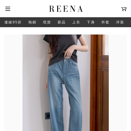
連線95折
熱銷
現貨
新品
上衣
下身
外套
洋裝