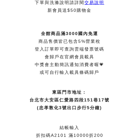
下單與洗滌說明請詳閱
交易說明
新會員送$50購物金
全館商品滿3000國內免運
商品售價皆已包含5%營業稅
登入訂單即可查詢雲端發票號碼
會歸戶在官網會員載具
中獎會主動簡訊通知消費者喔💗
或可自行輸入載具條碼歸戶
東區門市地址：
台北市大安區仁愛路四段151巷17號
(忠孝敦化3號出口步行5分鐘)
結帳輸入
折扣碼A2101 滿10000折200