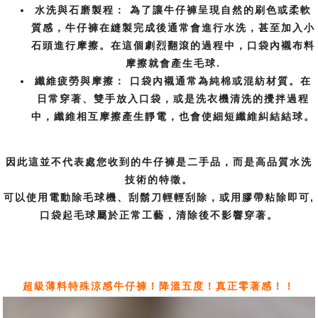
水洗與石磨製程：
為了讓牛仔褲呈現自然的刷色或柔軟
質感，牛仔褲在縫製完成後通常會進行水洗，甚至加入小
石頭進行摩擦。在這個劇烈翻滾的過程中，口袋內襯布料
摩擦就會產生毛球.
纖維疲勞與摩擦：
口袋內襯通常為純棉或混紡材質。在
日常穿著、雙手放入口袋，或是洗衣機清洗的攪拌過程
中，纖維相互摩擦產生靜電，也會使細短纖維糾結結球。
因此這並不代表處您收到的牛仔褲是二手品，而是高品質水洗
技術的特徵。
可以使用電動除毛球機、刮鬍刀輕輕刮除，或用膠帶粘除即可,
口袋起毛球屬於正常工藝，清除後不影響穿著。
超級薄料特殊涼感牛仔褲！降溫五度！真正零著感！！