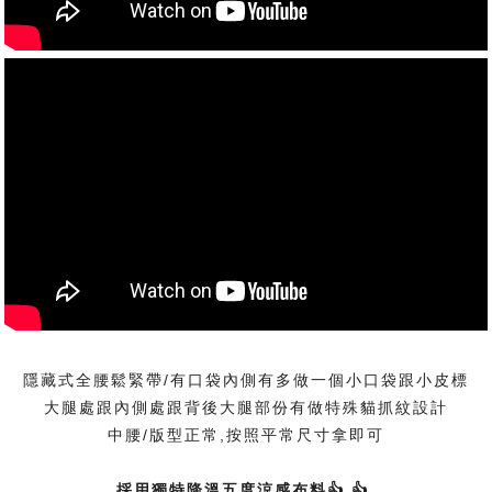
隱藏式全腰鬆緊帶/有口袋內側有多做一個小口袋跟小皮標
大腿處跟內側處跟背後大腿部份有做特殊貓抓紋設計
中腰/版型正常,按照平常尺寸拿即可
採用獨特降溫五度涼感布料👍 👍