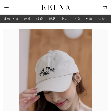
連線95折
熱銷
現貨
新品
上衣
下身
外套
洋裝