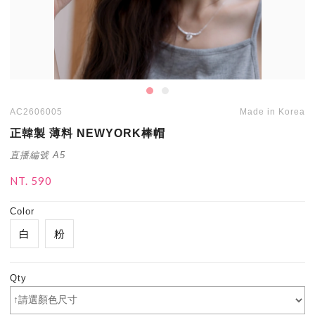
AC2606005
Made in Korea
正韓製 薄料 NEWYORK棒帽
直播編號 A5
NT. 590
Color
白
粉
Qty