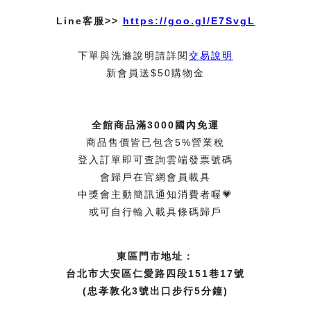
Line客服>>
https://goo.gl/E7SvgL
下單與洗滌說明請詳閱
交易說明
新會員送$50購物金
全館商品滿3000國內免運
商品售價皆已包含5%營業稅
登入訂單即可查詢雲端發票號碼
會歸戶在官網會員載具
中獎會主動簡訊通知消費者喔💗
或可自行輸入載具條碼歸戶
東區門市地址：
台北市大安區仁愛路四段151巷17號
(忠孝敦化3號出口步行5分鐘)