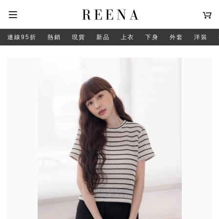
連線95折
熱銷
現貨
新品
上衣
下身
外套
洋裝