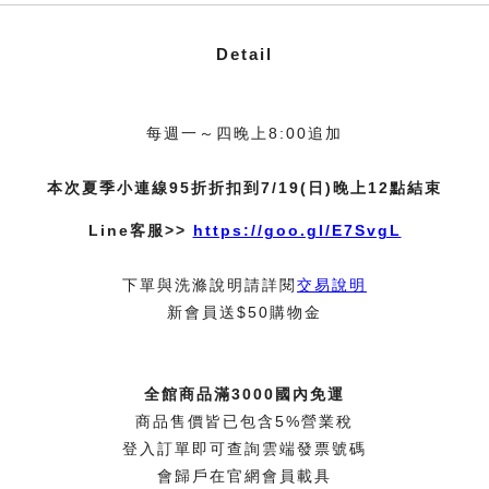
Detail
每週一～四晚上8:00追加
本次夏季小連線95折折扣到7/19(日)晚上12點結束
Line客服>>
https://goo.gl/E7SvgL
下單與洗滌說明請詳閱
交易說明
新會員送$50購物金
全館商品滿3000國內免運
商品售價皆已包含5%營業稅
登入訂單即可查詢雲端發票號碼
會歸戶在官網會員載具