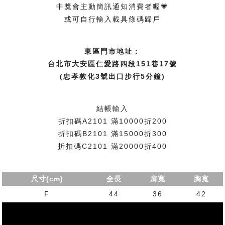
中獎會主動簡訊通知消費者喔💗
或可自行輸入載具條碼歸戶
東區門市地址：
台北市大安區仁愛路四段151巷17號
(忠孝敦化3號出口步行5分鐘)
結帳輸入
折扣碼A2101 滿10000折200
折扣碼B2101 滿15000折300
折扣碼C2101 滿20000折400
尺寸(cm)
全長
肩寬
胸寬
F
44
36
42