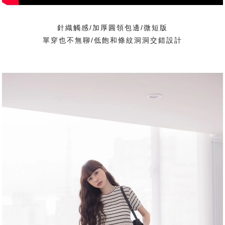
針織觸感/加厚圓領包邊/微短版
單穿也不無聊/低飽和條紋洞洞交錯設計