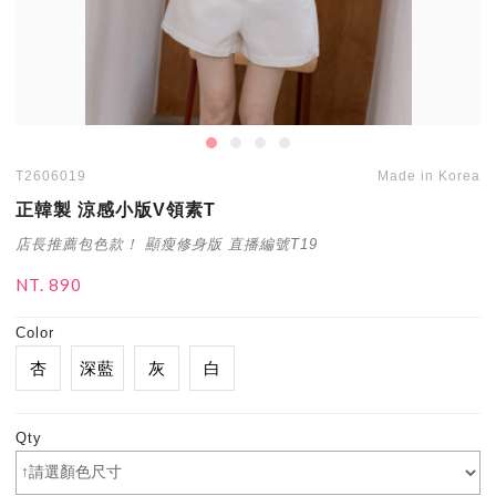
T2606019
Made in Korea
正韓製 涼感小版V領素T
店長推薦包色款！ 顯瘦修身版 直播編號T19
NT. 890
Color
杏
深藍
灰
白
Qty