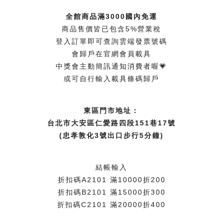
全館商品滿3000國內免運
商品售價皆已包含5%營業稅
登入訂單即可查詢雲端發票號碼
會歸戶在官網會員載具
中獎會主動簡訊通知消費者喔💗
或可自行輸入載具條碼歸戶
東區門市地址：
台北市大安區仁愛路四段151巷17號
(忠孝敦化3號出口步行5分鐘)
結帳輸入
折扣碼A2101 滿10000折200
折扣碼B2101 滿15000折300
折扣碼C2101 滿20000折400