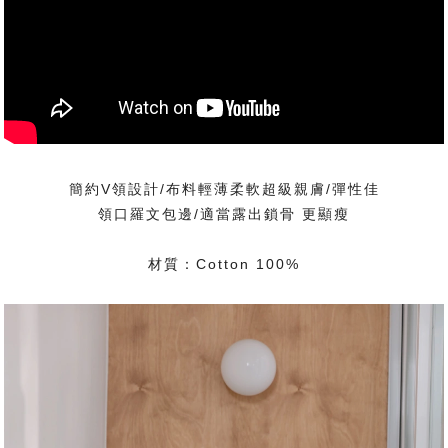
簡約V領設計/布料輕薄柔軟超級親膚/彈性佳
領口羅文包邊/適當露出鎖骨 更顯瘦
材質：Cotton 100%