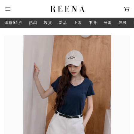
連線95折
熱銷
現貨
新品
上衣
下身
外套
洋裝