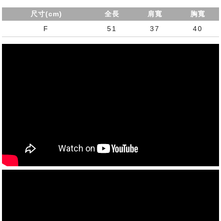
尺寸(cm)
全長
肩寬
胸寬
F
51
37
40