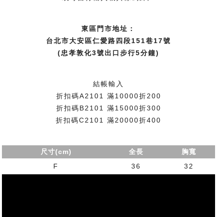
東區門市地址：
台北市大安區仁愛路四段151巷17號
(忠孝敦化3號出口步行5分鐘)
結帳輸入
折扣碼A2101 滿10000折200
折扣碼B2101 滿15000折300
折扣碼C2101 滿20000折400
尺寸(cm)
全長
胸寬
F
36
32