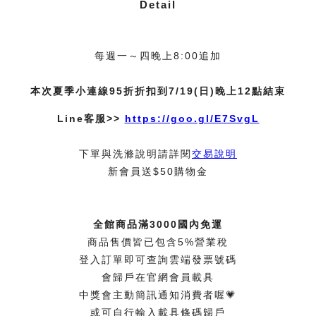
Detail
每週一～四晚上8:00追加
本次夏季小連線95折折扣到7/19(日)晚上12點結束
Line客服>>
https://goo.gl/E7SvgL
下單與洗滌說明請詳閱
交易說明
新會員送$50購物金
全館商品滿3000國內免運
商品售價皆已包含5%營業稅
登入訂單即可查詢雲端發票號碼
會歸戶在官網會員載具
中獎會主動簡訊通知消費者喔💗
或可自行輸入載具條碼歸戶