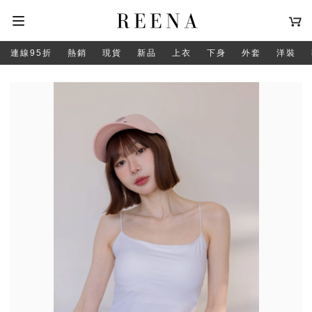
連線95折
熱銷
現貨
新品
上衣
下身
外套
洋裝