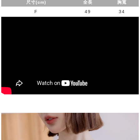
尺寸(cm)
全長
胸寬
F
49
34