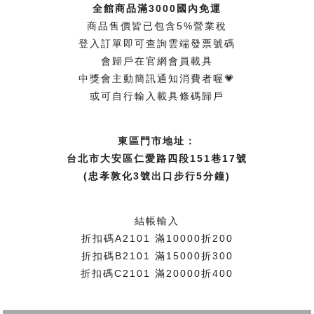
全館商品滿3000國內免運
商品售價皆已包含5%營業稅
登入訂單即可查詢雲端發票號碼
會歸戶在官網會員載具
中獎會主動簡訊通知消費者喔💗
或可自行輸入載具條碼歸戶
東區門市地址：
台北市大安區仁愛路四段151巷17號
(忠孝敦化3號出口步行5分鐘)
結帳輸入
折扣碼A2101 滿10000折200
折扣碼B2101 滿15000折300
折扣碼C2101 滿20000折400