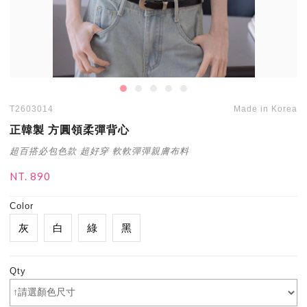
T2603014
Made in Korea
正韓製 方圓領柔彈背心
超百搭必包色款 超好穿 軟軟彈彈親膚布料
NT. 890
Color
灰
白
綠
黑
Qty