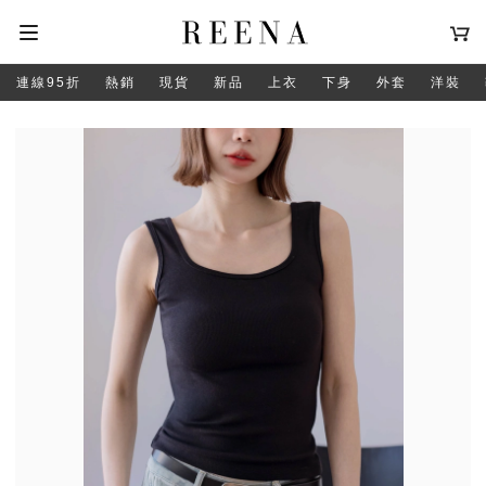
連線95折
熱銷
現貨
新品
上衣
下身
外套
洋裝