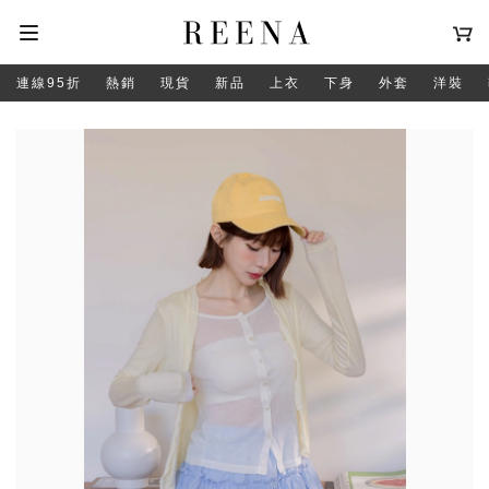
連線95折
熱銷
現貨
新品
上衣
下身
外套
洋裝