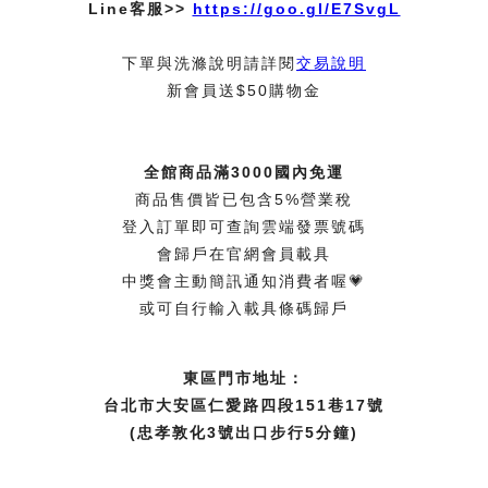
Line客服>>
https://goo.gl/E7SvgL
下單與洗滌說明請詳閱
交易說明
新會員送$50購物金
全館商品滿3000國內免運
商品售價皆已包含5%營業稅
登入訂單即可查詢雲端發票號碼
會歸戶在官網會員載具
中獎會主動簡訊通知消費者喔💗
或可自行輸入載具條碼歸戶
東區門市地址：
台北市大安區仁愛路四段151巷17號
(忠孝敦化3號出口步行5分鐘)