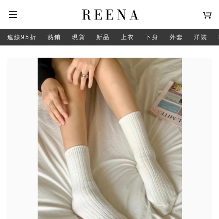
連線95折
熱銷
現貨
新品
上衣
下身
外套
洋裝