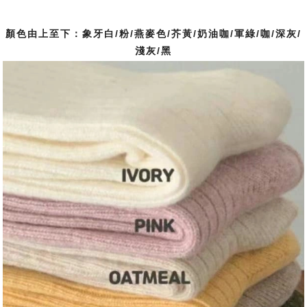
顏色由上至下：象牙白/粉/燕麥色/芥黃/奶油咖/軍綠/咖/深灰/
淺灰/黑