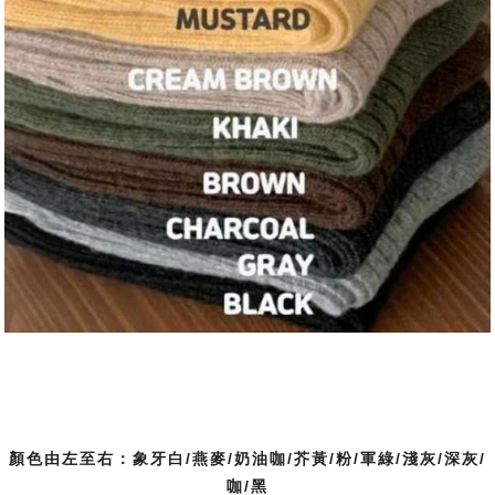
顏色由左至右：象牙白/燕麥/奶油咖/芥黃/粉/軍綠/淺灰/深灰/
咖/黑