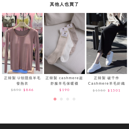
其他人也買了
正韓製 U領隱痕羊毛
正韓製 cashmere超
正韓製 破千件
發熱衣
舒服羊毛保暖襪
Cashmere羊毛針織
裙
$890
$846
$190
$1580
$1501