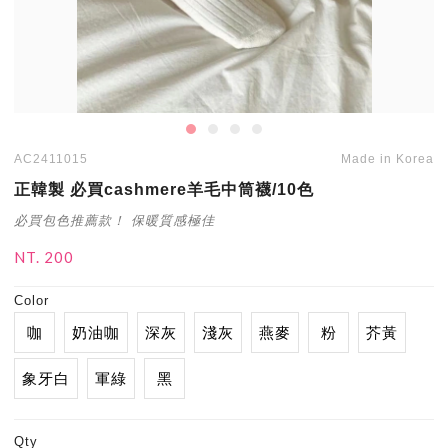
AC2411015
Made in Korea
正韓製 必買cashmere羊毛中筒襪/10色
必買包色推薦款！ 保暖質感極佳
NT. 200
Color
咖
奶油咖
深灰
淺灰
燕麥
粉
芥黃
象牙白
軍綠
黑
Qty