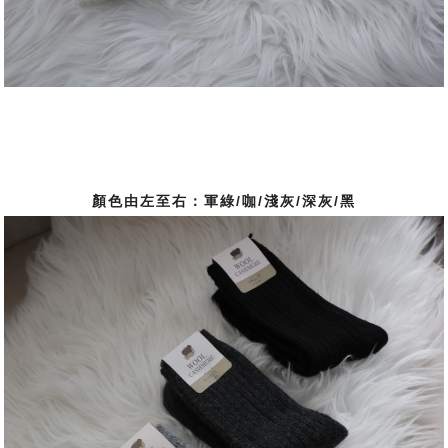
顏色由左至右：軍綠/咖/淺灰/深灰/黑