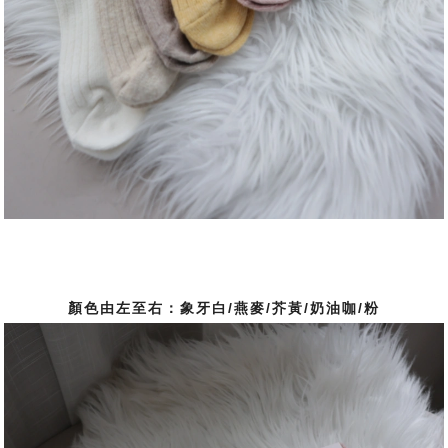
顏色由左至右：象牙白/燕麥/芥黃/奶油咖/粉