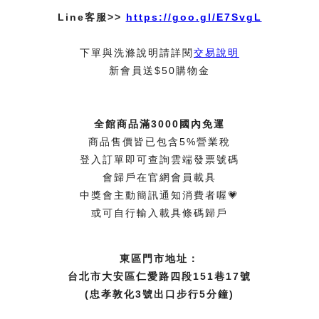
Line客服>>
https://goo.gl/E7SvgL
下單與洗滌說明請詳閱
交易說明
新會員送$50購物金
全館商品滿3000國內免運
商品售價皆已包含5%營業稅
登入訂單即可查詢雲端發票號碼
會歸戶在官網會員載具
中獎會主動簡訊通知消費者喔💗
或可自行輸入載具條碼歸戶
東區門市地址：
台北市大安區仁愛路四段151巷17號
(忠孝敦化3號出口步行5分鐘)