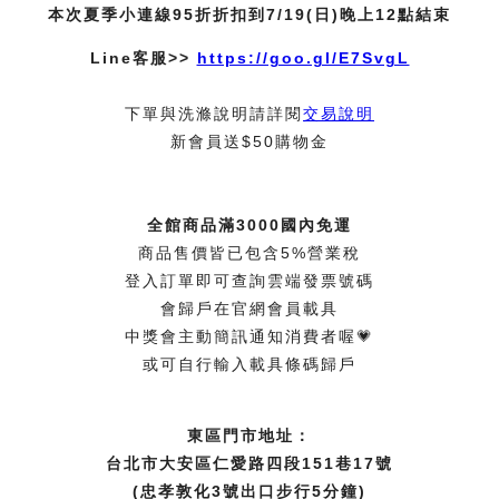
本次夏季小連線95折折扣到7/19(日)晚上12點結束
Line客服>>
https://goo.gl/E7SvgL
下單與洗滌說明請詳閱
交易說明
新會員送$50購物金
全館商品滿3000國內免運
商品售價皆已包含5%營業稅
登入訂單即可查詢雲端發票號碼
會歸戶在官網會員載具
中獎會主動簡訊通知消費者喔💗
或可自行輸入載具條碼歸戶
東區門市地址：
台北市大安區仁愛路四段151巷17號
(忠孝敦化3號出口步行5分鐘)