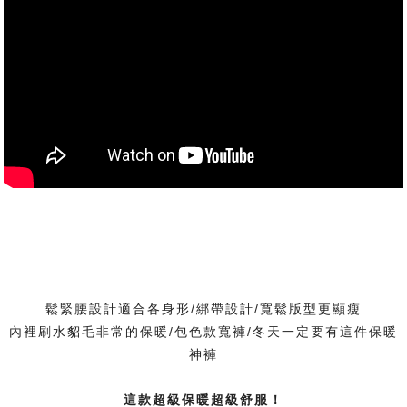
鬆緊腰設計適合各身形/綁帶設計/寬鬆版型更顯瘦
內裡刷水貂毛非常的保暖/包色款寬褲/冬天一定要有這件保暖
神褲
這款超級保暖超級舒服！