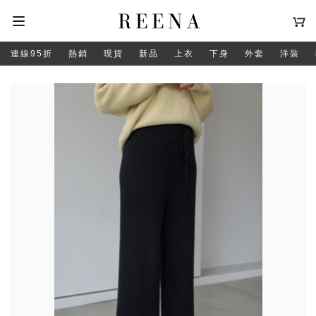
連線95折
熱銷
現貨
新品
上衣
下身
外套
洋裝