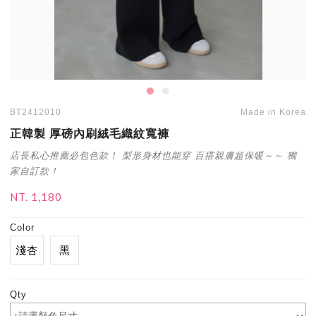
BT2412010
Made in Korea
正韓製 厚磅內刷絨毛織紋寬褲
店長私心推薦必包色款！ 梨形身材也能穿 百搭親膚超保暖～～ 獨
家自訂款！
NT. 1,180
Color
淺杏
黑
Qty