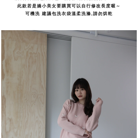
此款若是嬌小美女要購買可以自行修改長度喔～
可機洗 建議包洗衣袋溫柔洗滌,請勿烘乾