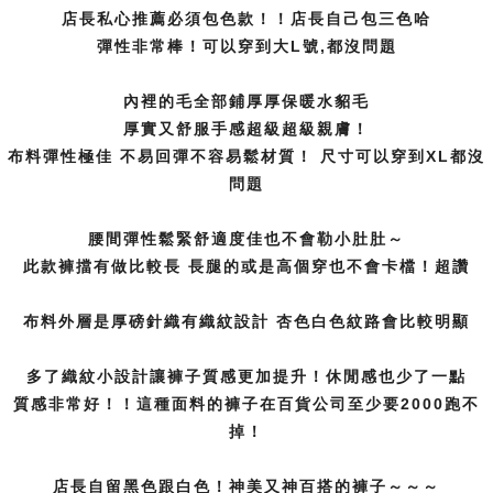
店長私心推薦必須包色款！！店長自己包三色哈
彈性非常棒！可以穿到大L號,都沒問題
內裡的毛全部鋪厚厚保暖水貂毛
厚實又舒服手感超級超級親膚！
布料彈性極佳 不易回彈不容易鬆材質！ 尺寸可以穿到XL都沒
問題
腰間彈性鬆緊舒適度佳也不會勒小肚肚～
此款褲擋有做比較長 長腿的或是高個穿也不會卡檔！超讚
布料外層是厚磅針織有織紋設計 杏色白色紋路會比較明顯
多了織紋小設計讓褲子質感更加提升！休閒感也少了一點
質感非常好！！這種面料的褲子在百貨公司至少要2000跑不
掉！
店長自留黑色跟白色！神美又神百搭的褲子～～～