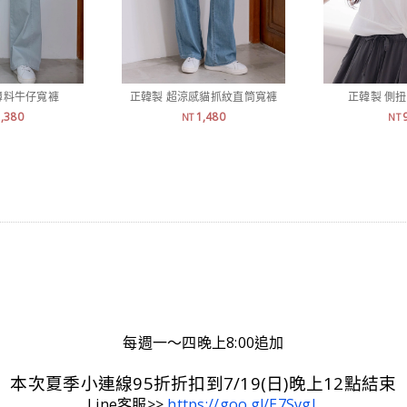
薄料牛仔寬褲
正韓製 超涼感貓抓紋直筒寬褲
正韓製 側
1,380
1,480
NT
NT
每週一～四晚上8:00追加
本次夏季小連線95折折扣到7/19(日)晚上12點結束
Line客服>>
https://goo.gl/E7SvgL