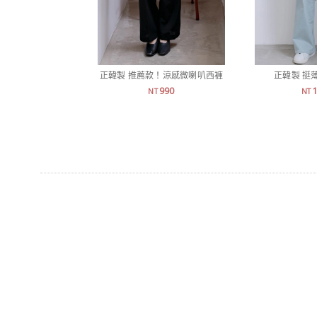
正韓製 推薦款！涼感微喇叭西褲
正韓製 挺
990
NT
NT