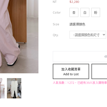
NT
$2,280
Color
杏
白
粉
Size
請選擇顏色
Qty.
加入收藏清單
Add to List
人氣指數：1272，已經有39人放入購物