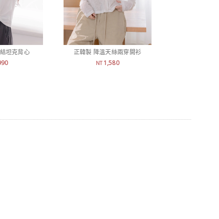
扭結坦克背心
正韓製 降溫天絲兩穿開衫
正韓製 質感冰
990
1,580
2,
NT
NT