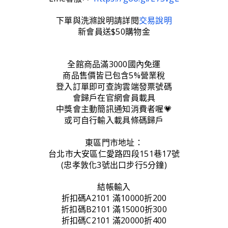
下單與洗滌說明請詳閱
交易說明
新會員送$50購物金
全館商品滿3000國內免運
商品售價皆已包含5%營業稅
登入訂單即可查詢雲端發票號碼
會歸戶在官網會員載具
中獎會主動簡訊通知消費者喔💗
或可自行輸入載具條碼歸戶
東區門市地址：
台北市大安區仁愛路四段151巷17號
(忠孝敦化3號出口步行5分鐘)
結帳輸入
折扣碼A2101 滿10000折200
折扣碼B2101 滿15000折300
折扣碼C2101 滿20000折400