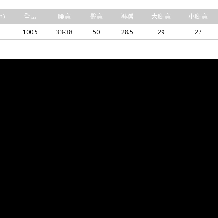
m)
全長
腰寬
臀寬
褲襠
大腿寬
小腿寬
100.5
33-38
50
28.5
29
27