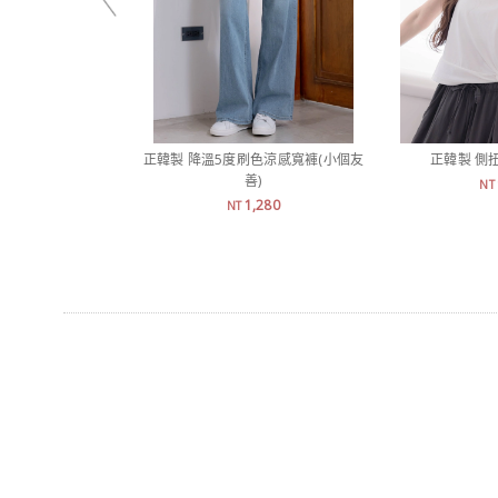
正韓製 降溫5度刷色涼感寬褲(小個友
正韓製 側
善)
NT
1,280
NT