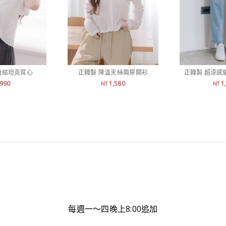
扭結坦克背心
正韓製 降溫天絲兩穿開衫
正韓製 超涼感
990
1,580
1
NT
NT
每週一～四晚上8:00追加