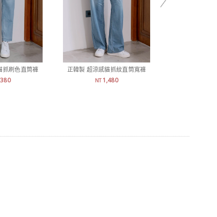
貓抓刷色直筒褲
正韓製 超涼感貓抓紋直筒寬褲
正韓製 亨利
,380
1,480
6
NT
NT