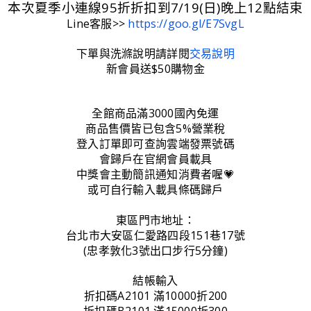
本次夏季小連線95折折扣到7/19(日)晚上12點結束
Line客服>>
https://goo.gl/E7SvgL
下單與洗滌說明請詳閱
交易說明
新會員送$50購物金
全館商品滿3000國內免運
商品售價皆已包含5%營業稅
登入訂單即可查詢雲端發票號碼
會歸戶在官網會員載具
中獎會主動簡訊通知消費者喔💗
或可自行輸入載具條碼歸戶
東區門市地址：
台北市大安區仁愛路四段151巷17號
(忠孝敦化3號出口步行5分鐘)
結帳輸入
折扣碼A2101 滿10000折200