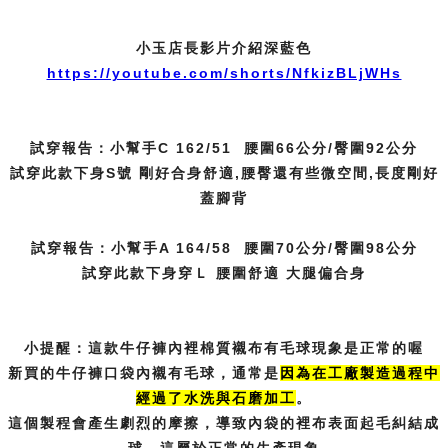
小玉店長影片介紹深藍色
https://youtube.com/shorts/NfkizBLjWHs
試穿報告：小幫手C 162/51 腰圍66公分/臀圍92公分
試穿此款下身S號 剛好合身舒適,腰臀還有些微空間,長度剛好
蓋腳背
試穿報告：小幫手A 164/58 腰圍70公分/臀圍98公分
試穿此款下身穿Ｌ 腰圍舒適 大腿偏合身
小提醒：這款牛仔褲內裡棉質襯布有毛球現象是正常的喔
新買的牛仔褲口袋內襯有毛球，通常是
因為在工廠製造過程中
經過了水洗
與石磨加工
。
這個製程會產生劇烈的摩擦，導致內袋的裡布表面起毛糾結成
球，這屬於正常的生產現象