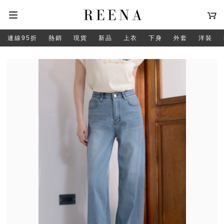
連線95折
熱銷
現貨
新品
上衣
下身
外套
洋裝