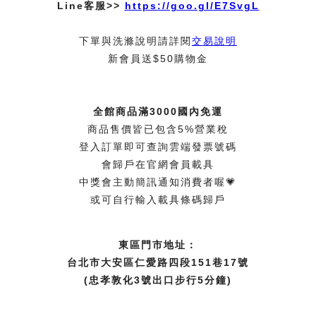
Line客服>>
https://goo.gl/E7SvgL
下單與洗滌說明請詳閱
交易說明
新會員送$50購物金
全館商品滿3000國內免運
商品售價皆已包含5%營業稅
登入訂單即可查詢雲端發票號碼
會歸戶在官網會員載具
中獎會主動簡訊通知消費者喔💗
或可自行輸入載具條碼歸戶
東區門市地址：
台北市大安區仁愛路四段151巷17號
(忠孝敦化3號出口步行5分鐘)