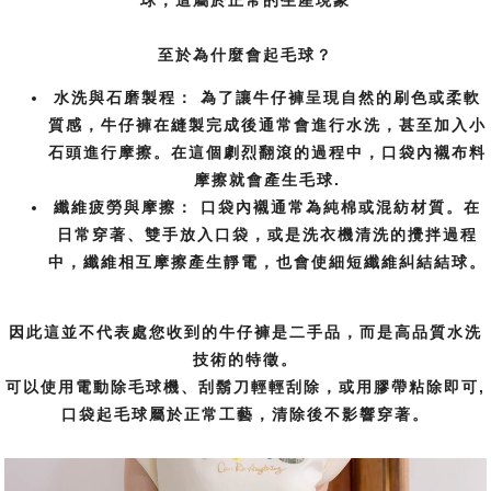
至於為什麼會起毛球？
水洗與石磨製程：
為了讓牛仔褲呈現自然的刷色或柔軟
質感，牛仔褲在縫製完成後通常會進行水洗，甚至加入小
石頭進行摩擦。在這個劇烈翻滾的過程中，口袋內襯布料
摩擦就會產生毛球.
纖維疲勞與摩擦：
口袋內襯通常為純棉或混紡材質。在
日常穿著、雙手放入口袋，或是洗衣機清洗的攪拌過程
中，纖維相互摩擦產生靜電，也會使細短纖維糾結結球。
因此這並不代表處您收到的牛仔褲是二手品，而是高品質水洗
技術的特徵。
可以使用電動除毛球機、刮鬍刀輕輕刮除，或用膠帶粘除即可,
口袋起毛球屬於正常工藝，清除後不影響穿著。