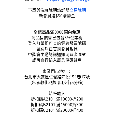
下單與洗滌說明請詳閱
交易說明
新會員送$50購物金
全館商品滿3000國內免運
商品售價皆已包含5%營業稅
登入訂單即可查詢雲端發票號碼
會歸戶在官網會員載具
中獎會主動簡訊通知消費者喔💗
或可自行輸入載具條碼歸戶
東區門市地址：
台北市大安區仁愛路四段151巷17號
(忠孝敦化3號出口步行5分鐘)
結帳輸入
折扣碼A2101 滿10000折200
折扣碼B2101 滿15000折300
折扣碼C2101 滿20000折400