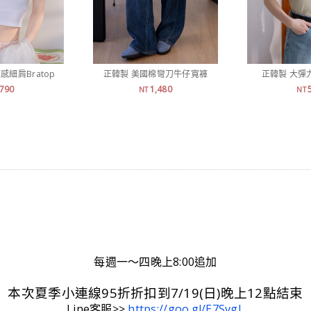
感細肩Bratop
正韓製 美國棉彎刀牛仔寬褲
正韓製 大彈
790
1,480
NT
NT
每週一～四晚上8:00追加
本次夏季小連線95折折扣到7/19(日)晚上12點結束
Line客服>>
https://goo.gl/E7SvgL