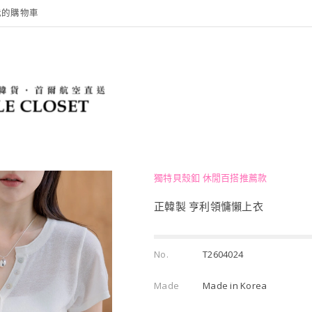
我的購物車
獨特貝殼釦 休閒百搭推薦款
正韓製 亨利領慵懶上衣
No.
T2604024
Made
Made in Korea