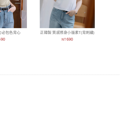
力必包色背心
正韓製 質感修身小版素T(背刺繡)
正韓製 涼感
590
690
9
NT
NT