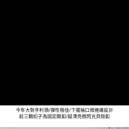
今年大勢亨利領/彈性極佳/下擺袖口微捲邊設計
前三顆扣子為固定開釦/超漂亮微閃光貝殼釦