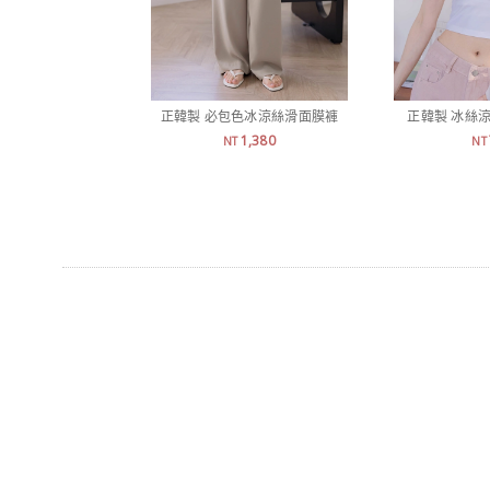
正韓製 必包色冰涼絲滑面膜褲
正韓製 冰絲涼
1,380
NT
NT