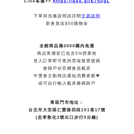
Line客服>>
https://goo.gl/E7SvgL
下單與洗滌說明請詳閱
交易說明
新會員送$50購物金
全館商品滿3000國內免運
商品售價皆已包含5%營業稅
登入訂單即可查詢雲端發票號碼
會歸戶在官網會員載具
中獎會主動簡訊通知消費者喔💗
或可自行輸入載具條碼歸戶
東區門市地址：
台北市大安區仁愛路四段151巷17號
(忠孝敦化3號出口步行5分鐘)