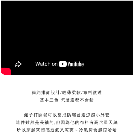
簡約排釦設計/輕薄柔軟/布料微透
基本三色 怎麼選都不會錯
釦子打開就可以當成防曬首選涼感小外套
這件雖然是長袖的,但因為他的布料有高含量天絲
所以穿起來體感透氣又涼爽～冷氣房會超涼哈哈