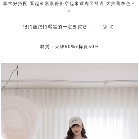
非常好搭配 看起來素素得但穿起來遮肉又舒適 大推薦灰色＾
＾
很怕熱跟怕曬黑的一定要買它～～～😘 🤙
材質：天絲50%+棉質50%