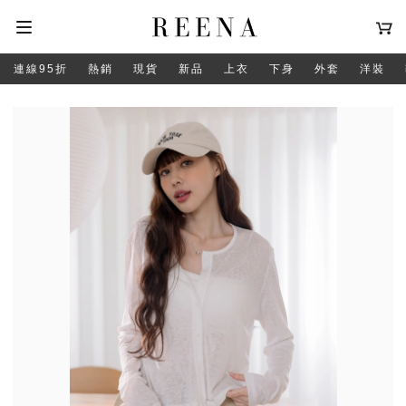
連線95折
熱銷
現貨
新品
上衣
下身
外套
洋裝