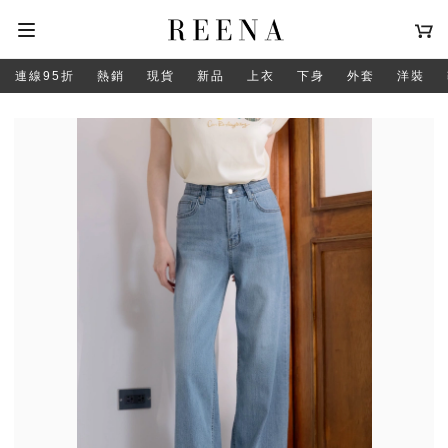
連線95折
熱銷
現貨
新品
上衣
下身
外套
洋裝