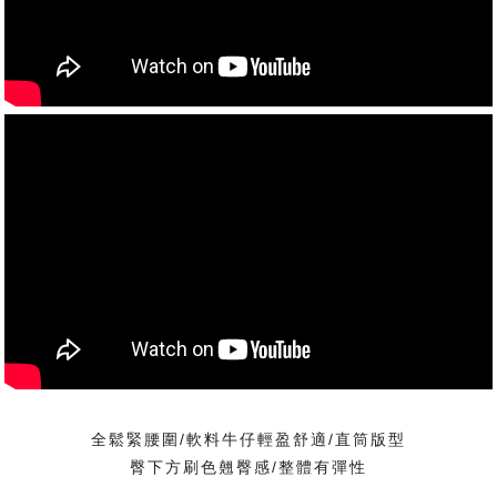
全鬆緊腰圍/軟料牛仔輕盈舒適/直筒版型
臀下方刷色翹臀感/整體有彈性