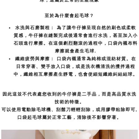
至於為什麼會起毛球？
水洗與石磨製程：
為了讓牛仔褲呈現自然的刷色或柔軟
質感，牛仔褲在縫製完成後通常會進行水洗，甚至加入小
石頭進行摩擦。在這個劇烈翻滾的過程中，口袋內襯布料
摩擦就會產生毛球.
纖維疲勞與摩擦：
口袋內襯通常為純棉或混紡材質。在
日常穿著、雙手放入口袋，或是洗衣機清洗的攪拌過程
中，纖維相互摩擦產生靜電，也會使細短纖維糾結結球。
因此這並不代表處您收到的牛仔褲是二手品，而是高品質水洗
技術的特徵。
可以使用電動除毛球機、刮鬍刀輕輕刮除，或用膠帶粘除即可,
口袋起毛球屬於正常工藝，清除後不影響穿著。