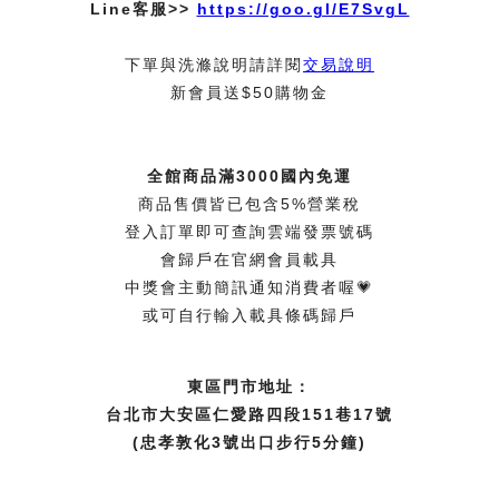
Line客服>>
https://goo.gl/E7SvgL
下單與洗滌說明請詳閱
交易說明
新會員送$50購物金
全館商品滿3000國內免運
商品售價皆已包含5%營業稅
登入訂單即可查詢雲端發票號碼
會歸戶在官網會員載具
中獎會主動簡訊通知消費者喔💗
或可自行輸入載具條碼歸戶
東區門市地址：
台北市大安區仁愛路四段151巷17號
(忠孝敦化3號出口步行5分鐘)