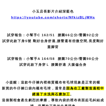
小玉店長影片介紹深藍色
https://youtube.com/shorts/NfkizBLjWHs
試穿報告：小幫手C 162/51 腰圍66公分/臀圍92公分
試穿此款下身S號 剛好合身舒適,腰臀還有些微空間,長度剛好
蓋腳背
試穿報告：小幫手A 164/58 腰圍70公分/臀圍98公分
試穿此款下身穿Ｌ 腰圍舒適 大腿偏合身
小提醒：這款牛仔褲內裡棉質襯布有毛球現象是正常的喔
新買的牛仔褲口袋內襯有毛球，通常是
因為在工廠製造過程中
經過了水洗
與石磨加工
。
這個製程會產生劇烈的摩擦，導致內袋的裡布表面起毛糾結成
球，這屬於正常的生產現象