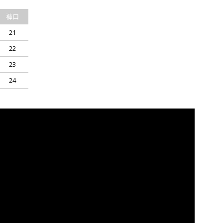
褲口
21
22
23
24