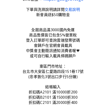
下單與洗滌說明請詳閱
交易說明
新會員送$50購物金
全館商品滿3000國內免運
商品售價皆已包含5%營業稅
登入訂單即可查詢雲端發票號碼
會歸戶在官網會員載具
中獎會主動簡訊通知消費者喔💗
或可自行輸入載具條碼歸戶
東區門市地址：
台北市大安區仁愛路四段151巷17號
(忠孝敦化3號出口步行5分鐘)
結帳輸入
折扣碼A2101 滿10000折200
折扣碼B2101 滿15000折300
折扣碼C2101 滿20000折400