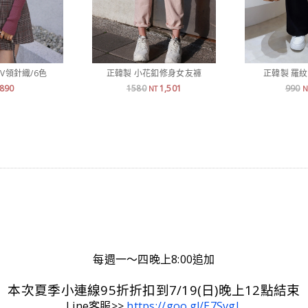
V領針織/6色
正韓製 小花釦修身女友褲
正韓製 羅
890
1580
1,501
990
NT
N
每週一～四晚上8:00追加
本次夏季小連線95折折扣到7/19(日)晚上12點結束
Line客服>>
https://goo.gl/E7SvgL