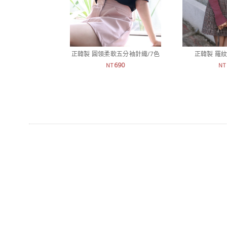
正韓製 圓領柔軟五分袖針織/7色
正韓製 羅紋
690
NT
NT