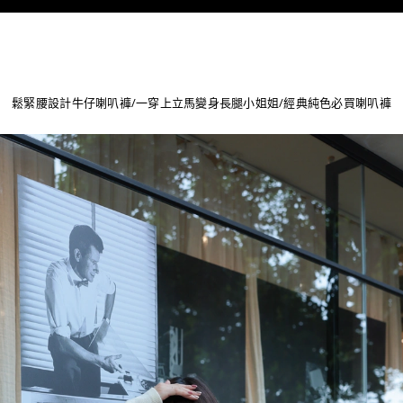
鬆緊腰設計牛仔喇叭褲/一穿上立馬變身長腿小姐姐/經典純色必買喇叭褲