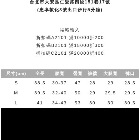
台北市大安區仁愛路四段151巷17號
(忠孝敦化3號出口步行5分鐘)
結帳輸入
折扣碼A2101 滿10000折200
折扣碼B2101 滿15000折300
折扣碼C2101 滿20000折400
尺寸(cm)
全長
腰寬
臀寬
褲襠
大腿寬
褲口
S
38.5
30-37
47
28
29
28.5
M
39.5
32-40
50
29
29.5
29.5
L
41
34-43
53
30
30
30.5