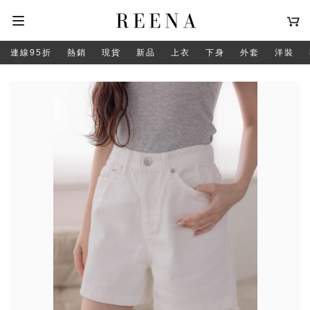
連線95折
熱銷
現貨
新品
上衣
下身
外套
洋裝