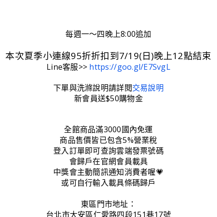
每週一～四晚上8:00追加
本次夏季小連線95折折扣到7/19(日)晚上12點結束
Line客服>>
https://goo.gl/E7SvgL
下單與洗滌說明請詳閱
交易說明
新會員送$50購物金
全館商品滿3000國內免運
商品售價皆已包含5%營業稅
登入訂單即可查詢雲端發票號碼
會歸戶在官網會員載具
中獎會主動簡訊通知消費者喔💗
或可自行輸入載具條碼歸戶
東區門市地址：
台北市大安區仁愛路四段151巷17號