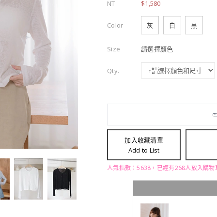
NT
$1,580
Color
灰
白
黑
Size
請選擇顏色
Qty.
加入收藏清單
Add to List
人氣指數：5638，已經有268人放入購物