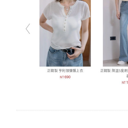
正韓製 亨利領慵懶上衣
正韓製 降溫5度
690
NT
NT