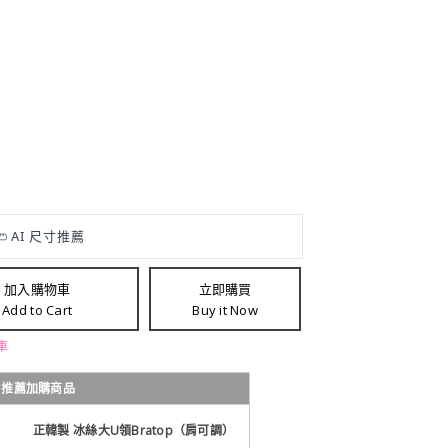
加入購物車
立即購買
Add to Cart
Buy it Now
車
推薦加購商品
正韓製 冰絲大U領Bratop（肩可調）