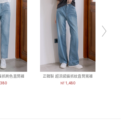
貓抓刷色直筒褲
正韓製 超涼感貓抓紋直筒寬褲
正韓製 挺薄
,380
1,480
1,
NT
NT