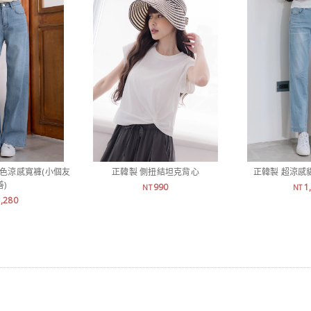
刷色涼感寬褲(小個友
正韓製 側扭結坦克背心
正韓製 超涼感
善)
990
1
NT
NT
1,280