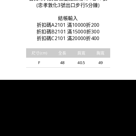
(忠孝敦化3號出口步行5分鐘)
結帳輸入
折扣碼A2101 滿10000折200
折扣碼B2101 滿15000折300
折扣碼C2101 滿20000折400
尺寸(cm)
全長
肩寬
胸寬
F
48
40.5
49