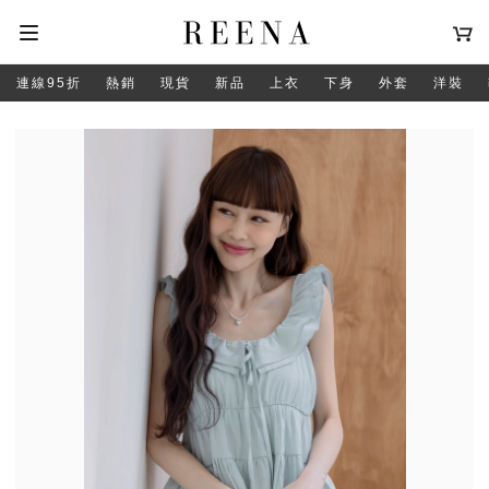
連線95折
熱銷
現貨
新品
上衣
下身
外套
洋裝