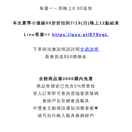
每週一～四晚上8:00追加
本次夏季小連線95折折扣到7/19(日)晚上12點結束
Line客服>>
https://goo.gl/E7SvgL
下單與洗滌說明請詳閱
交易說明
新會員送$50購物金
全館商品滿3000國內免運
商品售價皆已包含5%營業稅
登入訂單即可查詢雲端發票號碼
會歸戶在官網會員載具
中獎會主動簡訊通知消費者喔💗
或可自行輸入載具條碼歸戶