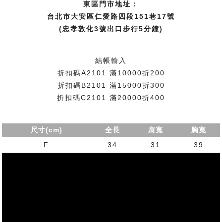
東區門市地址：
台北市大安區仁愛路四段151巷17號
(忠孝敦化3號出口步行5分鐘)
結帳輸入
折扣碼A2101 滿10000折200
折扣碼B2101 滿15000折300
折扣碼C2101 滿20000折400
尺寸(cm)
全長
肩寬
胸寬
F
34
31
39