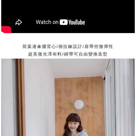
荷葉邊傘擺背心/側拉鍊設計/肩帶些微彈性
超美微光澤布料/綁帶可自由變換造型