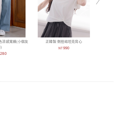
色涼感寬褲(小個友
正韓製 側扭結坦克背心
正韓製 超涼感
)
990
1,
NT
NT
,280