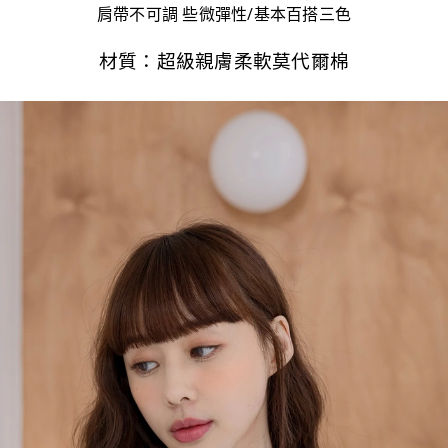
肩帶不可調 些微彈性/基本百搭三色
材質：超級親膚柔軟莫代爾棉