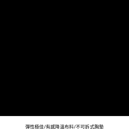
彈性極佳/有感降溫布料/不可拆式胸墊