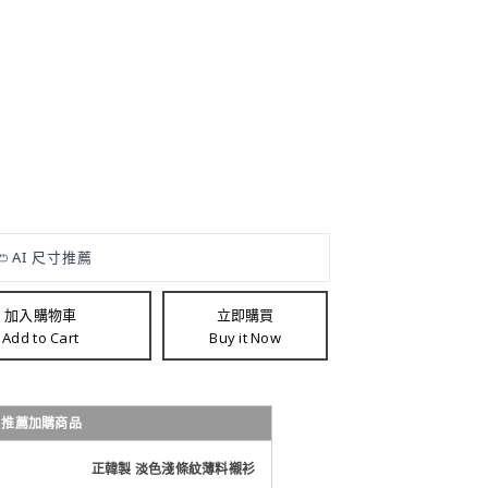
加入購物車
立即購買
Add to Cart
Buy it Now
車
推薦加購商品
正韓製 淡色淺條紋薄料襯衫