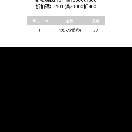
折扣碼B2101 滿15000折300
折扣碼C2101 滿20000折400
尺寸(cm)
全長
胸寬
F
40(未含肩帶)
38