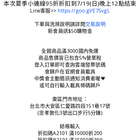
本次夏季小連線95折折扣到7/19(日)晚上12點結束
Line客服>>
https://goo.gl/E7SvgL
下單與洗滌說明請詳閱
交易說明
新會員送$50購物金
全館商品滿3000國內免運
商品售價皆已包含5%營業稅
登入訂單即可查詢雲端發票號碼
會歸戶在官網會員載具
中獎會主動簡訊通知消費者喔💗
或可自行輸入載具條碼歸戶
東區門市地址：
台北市大安區仁愛路四段151巷17號
(忠孝敦化3號出口步行5分鐘)
結帳輸入
折扣碼A2101 滿10000折200