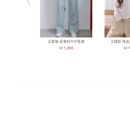
正韓製 挺薄料牛仔寬褲
正韓製 降
1,380
NT
NT