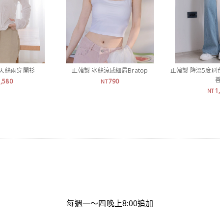
溫天絲兩穿開衫
正韓製 冰絲涼感細肩Bratop
正韓製 降溫5度刷
善
1,580
790
NT
1
NT
每週一～四晚上8:00追加