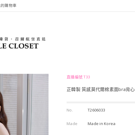
我的購物車
直播編號 T33
正韓製 質感莫代爾棉素面bra背心
No.
T2606033
Made
Made in Korea