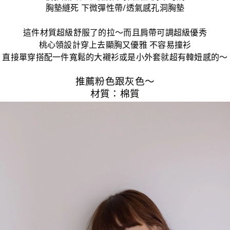
胸墊縫死 下微彈性帶/透氣感孔洞胸墊
這件材質
超級舒服了的拉～而且肩帶可調超級優秀
桃心領設計穿上去顯胸又優雅 不容易撞衫
直接單穿搭配一件寬鬆的大襯衫或是小外套就超有韓妞感的～
推薦粉色跟灰色～
材質：棉質