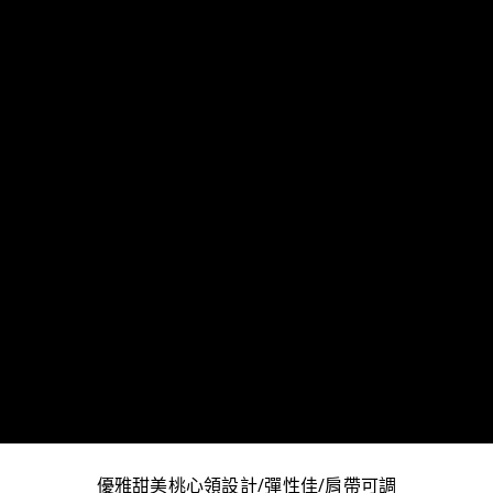
優雅甜美桃心領設計/彈性佳/肩帶可調