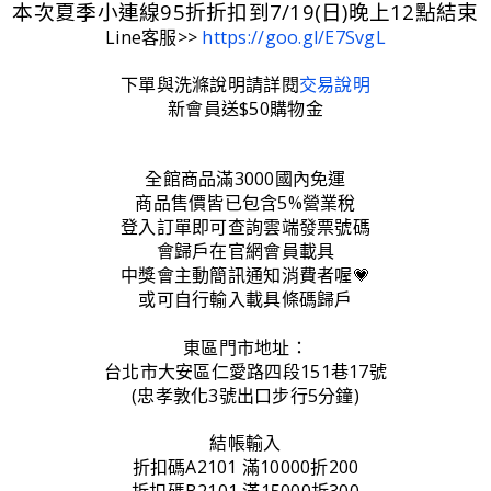
本次夏季小連線95折折扣到7/19(日)晚上12點結束
Line客服>>
https://goo.gl/E7SvgL
下單與洗滌說明請詳閱
交易說明
新會員送$50購物金
全館商品滿3000國內免運
商品售價皆已包含5%營業稅
登入訂單即可查詢雲端發票號碼
會歸戶在官網會員載具
中獎會主動簡訊通知消費者喔💗
或可自行輸入載具條碼歸戶
東區門市地址：
台北市大安區仁愛路四段151巷17號
(忠孝敦化3號出口步行5分鐘)
結帳輸入
折扣碼A2101 滿10000折200