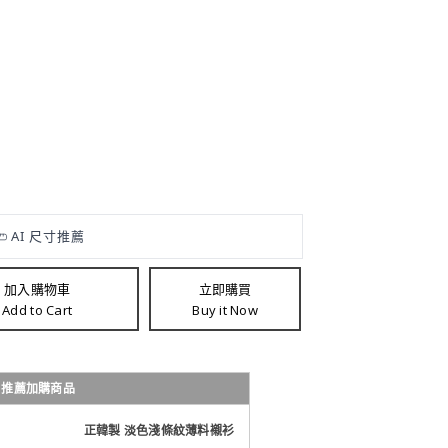
加入購物車
立即購買
Add to Cart
Buy it Now
車
推薦加購商品
正韓製 淡色淺條紋薄料襯衫