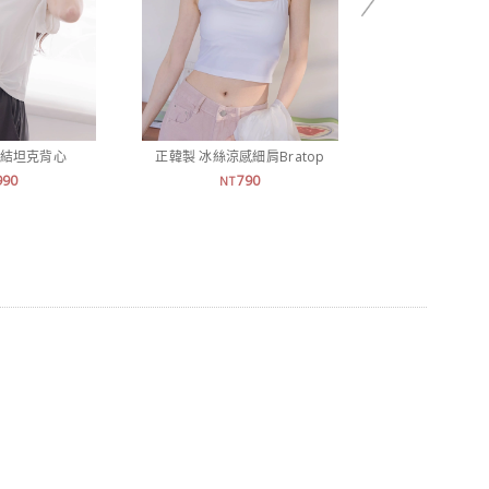
扭結坦克背心
正韓製 冰絲涼感細肩Bratop
正韓製 降溫5度刷
善
990
790
NT
1,
NT