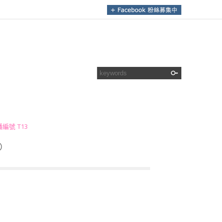
號 T13
調）