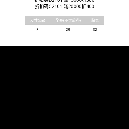
折扣碼B2101 滿15000折300
折扣碼C2101 滿20000折400
尺寸(cm)
全長(不含肩帶)
胸寬
F
29
32