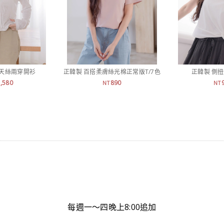
溫天絲兩穿開衫
正韓製 百搭柔膚絲光棉正常版T/7色
正韓製 側
1,580
890
NT
NT
每週一～四晚上8:00追加