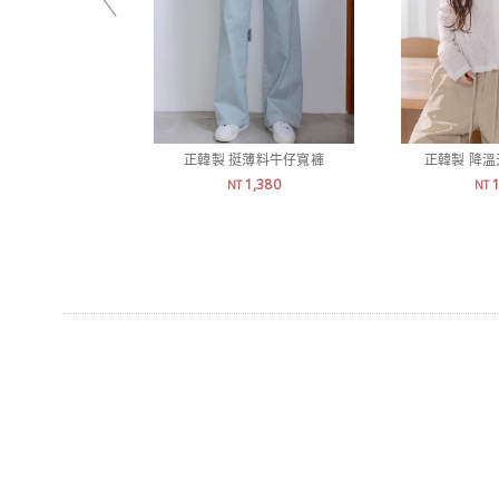
正韓製 挺薄料牛仔寬褲
正韓製 降
1,380
NT
NT