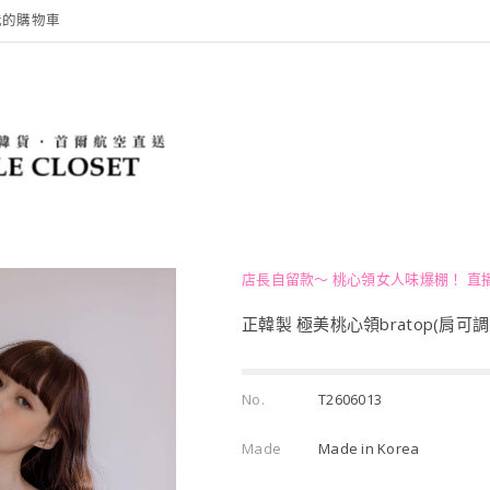
我的購物車
店長自留款～ 桃心領女人味爆棚！ 直播編
正韓製 極美桃心領bratop(肩可
No.
T2606013
Made
Made in Korea