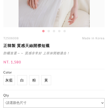
T2506008
Made in Korea
正韓製 質感天絲開襟短襯
防曬首選～～ 質感非常好 上班休閒都適合！
NT. 1,580
Color
灰藍
白
粉
黃
Qty