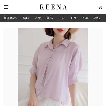
連線95折
熱銷
現貨
新品
上衣
下身
外套
洋裝