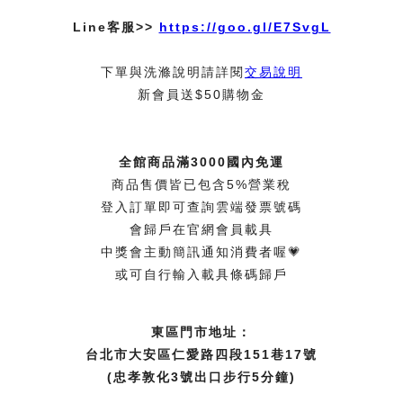
Line客服>>
https://goo.gl/E7SvgL
下單與洗滌說明請詳閱
交易說明
新會員送$50購物金
全館商品滿3000國內免運
商品售價皆已包含5%營業稅
登入訂單即可查詢雲端發票號碼
會歸戶在官網會員載具
中獎會主動簡訊通知消費者喔💗
或可自行輸入載具條碼歸戶
東區門市地址：
台北市大安區仁愛路四段151巷17號
(忠孝敦化3號出口步行5分鐘)