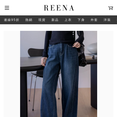
連線95折
熱銷
現貨
新品
上衣
下身
外套
洋裝