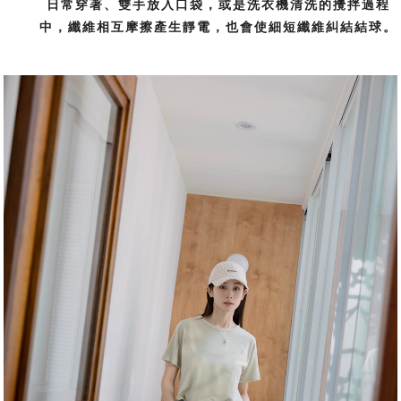
日常穿著、雙手放入口袋，或是洗衣機清洗的攪拌過程
中，纖維相互摩擦產生靜電，也會使細短纖維糾結結球。