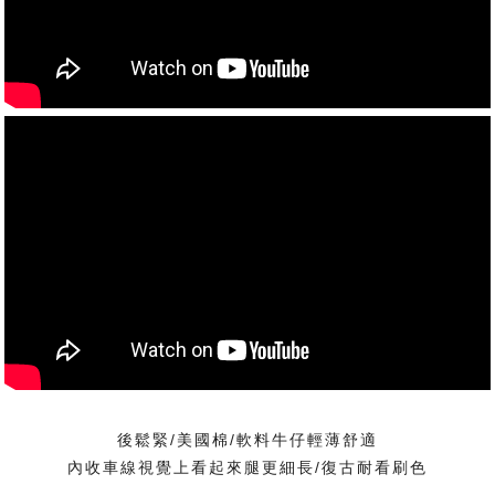
後鬆緊/美國棉/軟料牛仔輕薄舒適
內收車線視覺上看起來腿更細長/復古耐看刷色