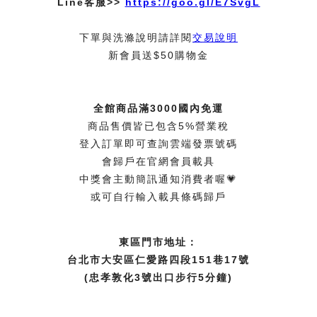
Line客服>>
https://goo.gl/E7SvgL
下單與洗滌說明請詳閱
交易說明
新會員送$50購物金
全館商品滿3000國內免運
商品售價皆已包含5%營業稅
登入訂單即可查詢雲端發票號碼
會歸戶在官網會員載具
中獎會主動簡訊通知消費者喔💗
或可自行輸入載具條碼歸戶
東區門市地址：
台北市大安區仁愛路四段151巷17號
(忠孝敦化3號出口步行5分鐘)