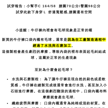
試穿報告：小幫手C 164/58 腰圍70公分/臀圍98公分
試穿此款下身穿Ｌ 舒適寬鬆感,腰圍還有空間
小提醒：牛仔褲內裡會有毛球現象是正常的喔
新買的牛仔褲口袋內襯有毛球，通常是
因為在工廠製造過程中
經過了水洗
與石磨加工
。
這個製程會產生劇烈的摩擦，導致內袋的裡布表面起毛糾結成
球，這屬於正常的生產現象
至於為什麼會起毛球？
水洗與石磨製程：
為了讓牛仔褲呈現自然的刷色或柔軟
質感，牛仔褲在縫製完成後通常會進行水洗，甚至加入小
石頭進行摩擦。在這個劇烈翻滾的過程中，口袋內襯布料
摩擦就會產生毛球.
纖維疲勞與摩擦：
口袋內襯通常為純棉或混紡材質。在