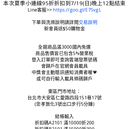
本次夏季小連線95折折扣到7/19(日)晚上12點結束
Line客服>>
https://goo.gl/E7SvgL
下單與洗滌說明請詳閱
交易說明
新會員送$50購物金
全館商品滿3000國內免運
商品售價皆已包含5%營業稅
登入訂單即可查詢雲端發票號碼
會歸戶在官網會員載具
中獎會主動簡訊通知消費者喔💗
或可自行輸入載具條碼歸戶
東區門市地址：
台北市大安區仁愛路四段151巷17號
(忠孝敦化3號出口步行5分鐘)
結帳輸入
折扣碼A2101 滿10000折200