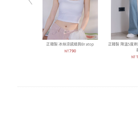
正韓製 冰絲涼感細肩Bratop
正韓製 降溫5度
790
NT
NT