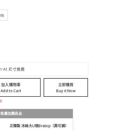
8)
加入購物車
立即購買
Add to Cart
Buy it Now
車
推薦加購商品
正韓製 冰絲大U領Bratop（肩可調）