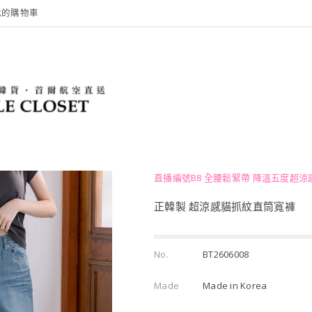
我的購物車
直播編號B8 全腰鬆緊帶 降溫五度超涼
正韓製 超涼感貓抓紋直筒寬褲
No.
BT2606008
Made
Made in Korea