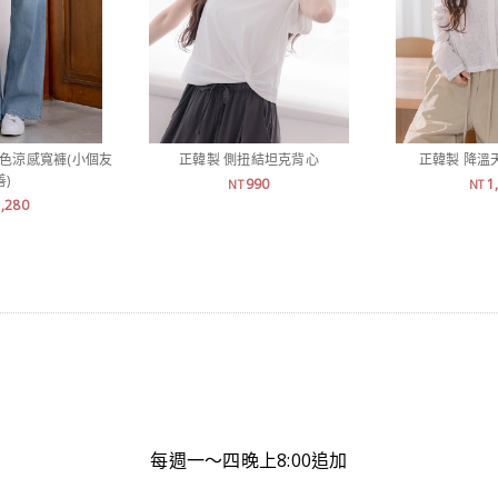
刷色涼感寬褲(小個友
正韓製 側扭結坦克背心
正韓製 降溫
善)
990
1
NT
NT
1,280
每週一～四晚上8:00追加