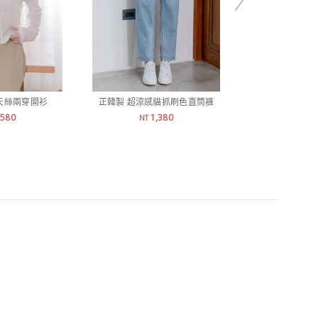
天絲兩穿開衫
正韓製 超涼感貓抓刷色直筒褲
正韓製 挺薄
,580
1,380
1,
NT
NT