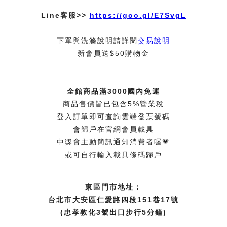
Line客服>>
https://goo.gl/E7SvgL
下單與洗滌說明請詳閱
交易說明
新會員送$50購物金
全館商品滿3000國內免運
商品售價皆已包含5%營業稅
登入訂單即可查詢雲端發票號碼
會歸戶在官網會員載具
中獎會主動簡訊通知消費者喔💗
或可自行輸入載具條碼歸戶
東區門市地址：
台北市大安區仁愛路四段151巷17號
(忠孝敦化3號出口步行5分鐘)