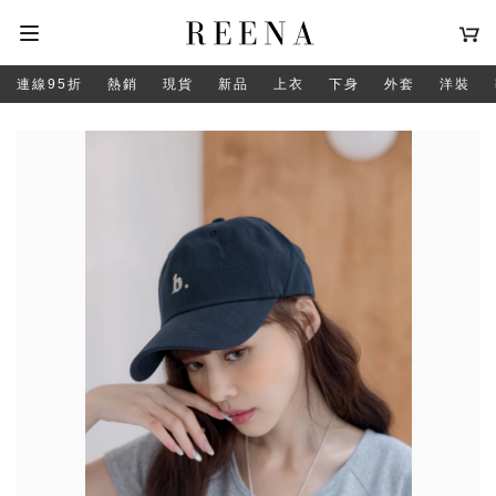
連線95折
熱銷
現貨
新品
上衣
下身
外套
洋裝