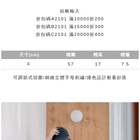
結帳輸入
折扣碼A2101 滿10000折200
折扣碼B2101 滿15000折300
折扣碼C2101 滿20000折400
尺寸(cm)
帽圍
帽高
帽簷
F
57
17
7.5
可調節式頭圍/精緻立體字母刺繡/撞色設計耐看好搭