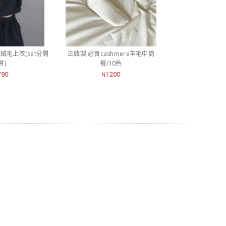
絨毛上衣(set分開
正韓製 必買cashmere羊毛中筒
正韓製 涼感
買)
襪/10色
7
NT
790
200
NT