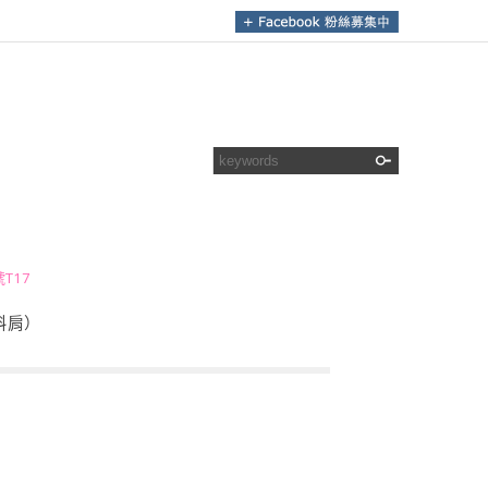
T17
斜肩）