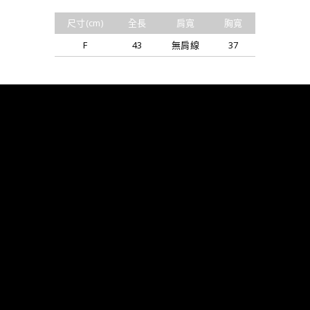
尺寸(cm)
全長
肩寬
胸寬
F
43
無肩線
37