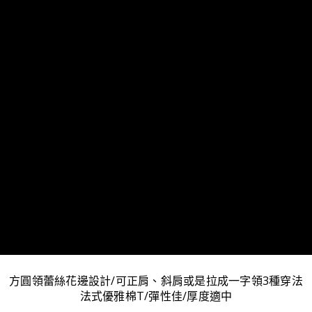
方圓領蕾絲花邊設計/可正肩、斜肩或是拉成一字領3種穿法
法式優雅棉T/彈性佳/厚度適中