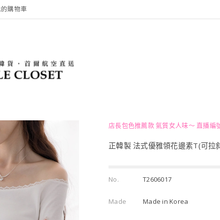
我的購物車
店長包色推薦款 氣質女人味～ 直播編號
正韓製 法式優雅領花邊素T(可拉
No.
T2606017
Made
Made in Korea