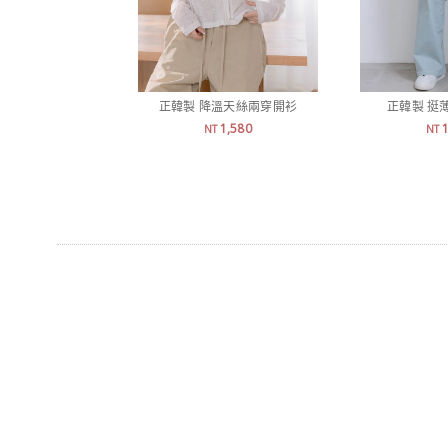
正韓製 降溫天絲兩穿開衫
正韓製 挺
1,580
NT
NT