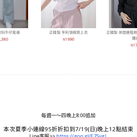
薄料牛仔寬褲
正韓製 亨利領棉質上衣
正韓製 休閒連帽刷
購
1,380
690
NT
NT
每週一～四晚上8:00追加
本次夏季小連線95折折扣到7/19(日)晚上12點結束
Line客服>>
https://goo.gl/E7SvgL