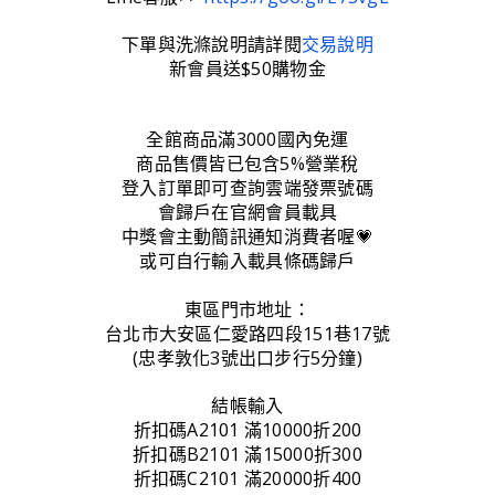
下單與洗滌說明請詳閱
交易說明
新會員送$50購物金
全館商品滿3000國內免運
商品售價皆已包含5%營業稅
登入訂單即可查詢雲端發票號碼
會歸戶在官網會員載具
中獎會主動簡訊通知消費者喔💗
或可自行輸入載具條碼歸戶
東區門市地址：
台北市大安區仁愛路四段151巷17號
(忠孝敦化3號出口步行5分鐘)
結帳輸入
折扣碼A2101 滿10000折200
折扣碼B2101 滿15000折300
折扣碼C2101 滿20000折400