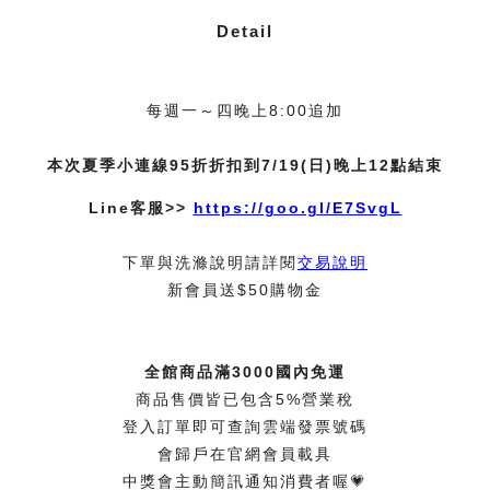
Detail
每週一～四晚上8:00追加
本次夏季小連線95折折扣到7/19(日)晚上12點結束
Line客服>>
https://goo.gl/E7SvgL
下單與洗滌說明請詳閱
交易說明
新會員送$50購物金
全館商品滿3000國內免運
商品售價皆已包含5%營業稅
登入訂單即可查詢雲端發票號碼
會歸戶在官網會員載具
中獎會主動簡訊通知消費者喔💗