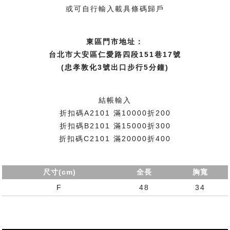
或可自行輸入載具條碼歸戶
東區門市地址：
台北市大安區仁愛路四段151巷17號
(忠孝敦化3號出口步行5分鐘)
結帳輸入
折扣碼A2101 滿10000折200
折扣碼B2101 滿15000折300
折扣碼C2101 滿20000折400
尺寸(cm)
全長
胸寬
F
48
34