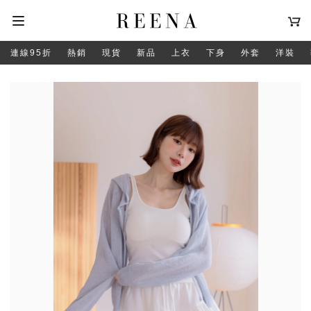
連線95折
熱銷
現貨
新品
上衣
下身
外套
洋裝