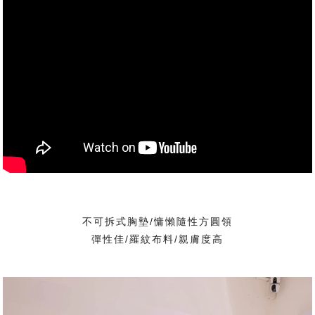
不可拆式胸墊/慵懶隨性方圓領
彈性佳/羅紋布料/親膚度高