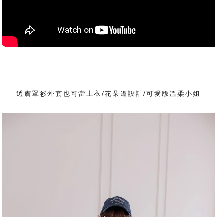
透膚罩衫外套也可當上衣/花朵邊設計/可愛版溫柔小姐