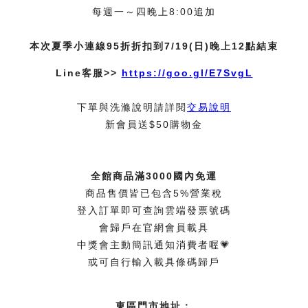
每週一～四晚上8:00追加
本次夏季小連線95折折扣到7/19(日)晚上12點結束
Line客服>>
https://goo.gl/E7SvgL
下單與洗滌說明請詳閱
交易說明
新會員送$50購物金
全館商品滿3000國內免運
商品售價皆已包含5%營業稅
登入訂單即可查詢雲端發票號碼
會歸戶在官網會員載具
中獎會主動簡訊通知消費者喔💗
或可自行輸入載具條碼歸戶
東區門市地址：