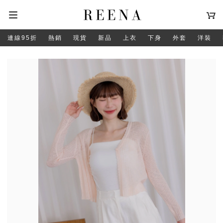
連線95折
熱銷
現貨
新品
上衣
下身
外套
洋裝