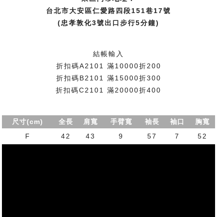
台北市大安區仁愛路四段151巷17號
(忠孝敦化3號出口步行5分鐘)
結帳輸入
折扣碼A2101 滿10000折200
折扣碼B2101 滿15000折300
折扣碼C2101 滿20000折400
尺寸(cm)
全長
肩寬
手臂寬
袖長
袖口
胸寬
F
42
43
9
57
7
52