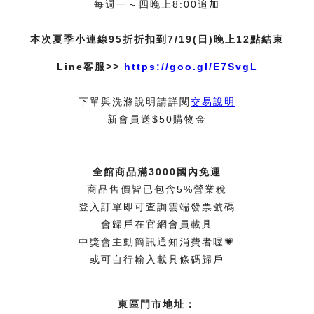
每週一～四晚上8:00追加
本次夏季小連線95折折扣到7/19(日)晚上12點結束
Line客服>>
https://goo.gl/E7SvgL
下單與洗滌說明請詳閱
交易說明
新會員送$50購物金
全館商品滿3000國內免運
商品售價皆已包含5%營業稅
登入訂單即可查詢雲端發票號碼
會歸戶在官網會員載具
中獎會主動簡訊通知消費者喔💗
或可自行輸入載具條碼歸戶
東區門市地址：