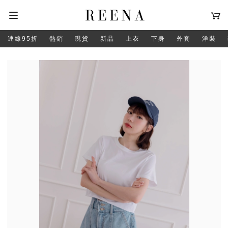
連線95折
熱銷
現貨
新品
上衣
下身
外套
洋裝