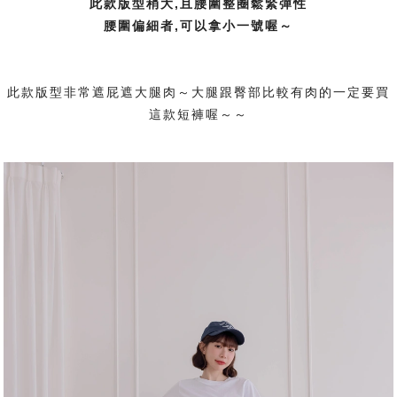
此款版型稍大,且腰圍整圈鬆緊彈性
腰圍偏細者,可以拿小一號喔～
此款版型非常遮屁遮大腿肉～大腿跟臀部比較有肉的一定要買
這款短褲喔～～