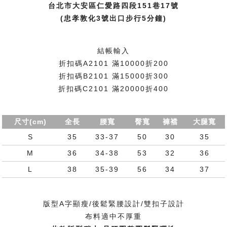
台北市大安區仁愛路四段151巷17號
(忠孝敦化3號出口步行5分鐘)
結帳輸入
折扣碼A2101 滿10000折200
折扣碼B2101 滿15000折300
折扣碼C2101 滿20000折400
尺寸(cm)
全長
腰寬
臀寬
褲襠
大腿寬
S
35
33-37
50
30
35
M
36
34-38
53
32
36
L
38
35-39
56
34
37
版型A字顯瘦/後鬆緊腰設計/雙扣子設計
布料適中不厚重