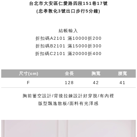
台北市大安區仁愛路四段151巷17號
(忠孝敦化3號出口步行5分鐘)
結帳輸入
折扣碼A2101 滿10000折200
折扣碼B2101 滿15000折300
折扣碼C2101 滿20000折400
尺寸(cm)
全長
胸寬
腰寬
F
128
42
41
胸前簍空設計/背後拉鍊設計好穿脫/有內裡
版型飄逸散板/面料有光澤感