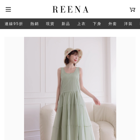
連線95折
熱銷
現貨
新品
上衣
下身
外套
洋裝