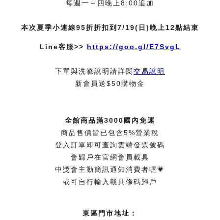
每週一～四晚上8:00追加
本次夏季小連線95折折扣到7/19(日)晚上12點結束
Line客服>>
https://goo.gl/E7SvgL
下單與洗滌說明請詳閱
交易說明
新會員送$50購物金
全館商品滿3000國內免運
商品售價皆已包含5%營業稅
登入訂單即可查詢雲端發票號碼
會歸戶在官網會員載具
中獎會主動簡訊通知消費者喔💗
或可自行輸入載具條碼歸戶
東區門市地址：