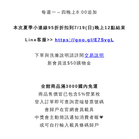
每週一～四晚上8:00追加
本次夏季小連線95折折扣到7/19(日)晚上12點結束
Line客服>>
https://goo.gl/E7SvgL
下單與洗滌說明請詳閱
交易說明
新會員送$50購物金
全館商品滿3000國內免運
商品售價皆已包含5%營業稅
登入訂單即可查詢雲端發票號碼
會歸戶在官網會員載具
中獎會主動簡訊通知消費者喔💗
或可自行輸入載具條碼歸戶