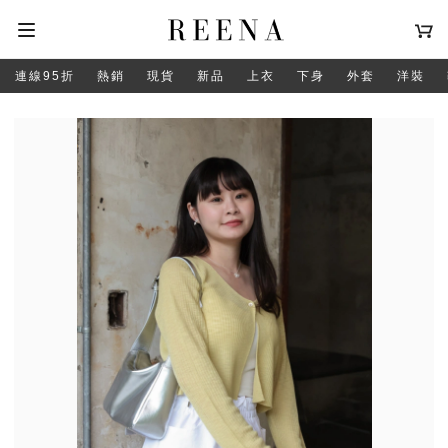
連線95折
熱銷
現貨
新品
上衣
下身
外套
洋裝