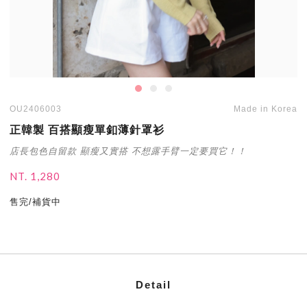
OU2406003
Made in Korea
正韓製 百搭顯瘦單釦薄針罩衫
店長包色自留款 顯瘦又實搭 不想露手臂一定要買它！！
NT. 1,280
售完/補貨中
Detail