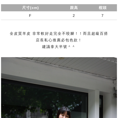
尺寸(cm)
跟高
楦頭
F
2
7
全皮質羊皮 非常軟好走完全不咬腳！！而且超級百搭
店長私心推薦必包色款！
建議拿大半號＾＾