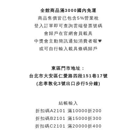
全館商品滿3000國內免運
商品售價皆已包含5%營業稅
登入訂單即可查詢雲端發票號碼
會歸戶在官網會員載具
中獎會主動簡訊通知消費者喔💗
或可自行輸入載具條碼歸戶
東區門市地址：
台北市大安區仁愛路四段151巷17號
(忠孝敦化3號出口步行5分鐘)
結帳輸入
折扣碼A2101 滿10000折200
折扣碼B2101 滿15000折300
折扣碼C2101 滿20000折400