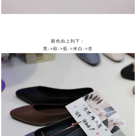
顏色由上到下：
黑->棕->藍->米白->杏