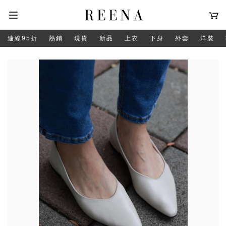
連線95折
熱銷
現貨
新品
上衣
下身
外套
洋裝