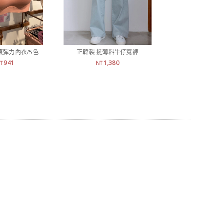
痕彈力內衣/5色
正韓製 挺薄料牛仔寬褲
正韓製 超涼感
941
1,380
1,
T
NT
NT