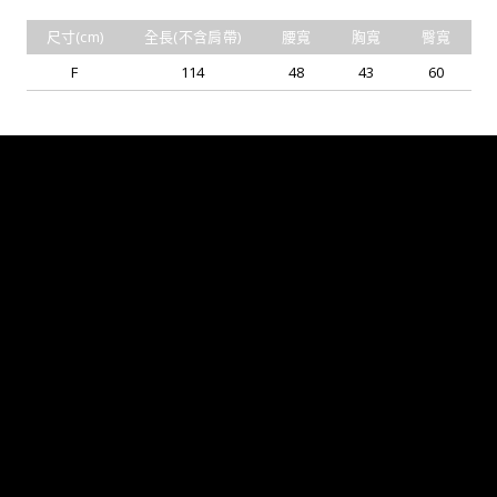
尺寸(cm)
全長(不含肩帶)
腰寬
胸寬
臀寬
F
114
48
43
60