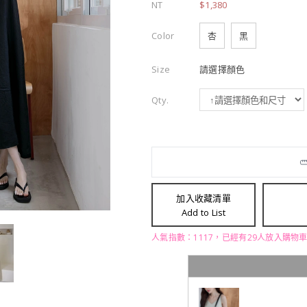
NT
$1,380
Color
杏
黑
Size
請選擇顏色
Qty.
加入收藏清單
Add to List
人氣指數：1117，已經有29人放入購物