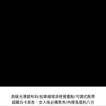
高級光澤感布料/前車線增添視覺重點/可調式肩帶
超顯白卡其杏、女人味必備黑色/內裡長度約八分