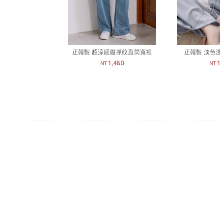
正韓製 超涼感貓抓紋直筒寬褲
正韓製 淡色
1,480
NT
NT