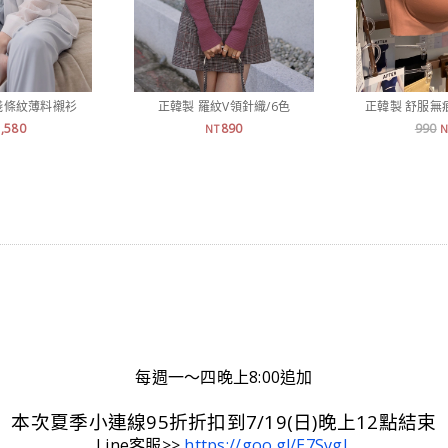
淺條紋薄料襯衫
正韓製 羅紋V領針織/6色
正韓製 舒服無
1,580
890
990
NT
N
每週一～四晚上8:00追加
本次夏季小連線95折折扣到7/19(日)晚上12點結束
Line客服>>
https://goo.gl/E7SvgL