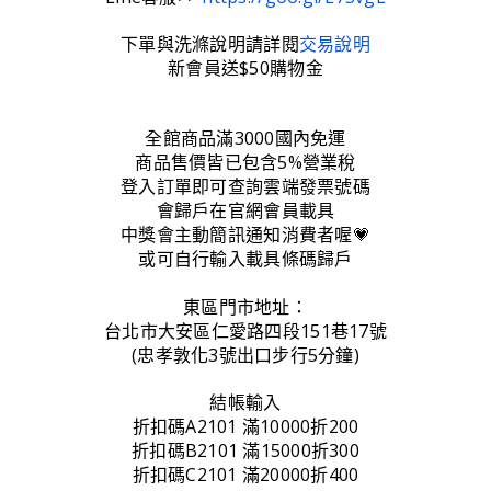
下單與洗滌說明請詳閱
交易說明
新會員送$50購物金
全館商品滿3000國內免運
商品售價皆已包含5%營業稅
登入訂單即可查詢雲端發票號碼
會歸戶在官網會員載具
中獎會主動簡訊通知消費者喔💗
或可自行輸入載具條碼歸戶
東區門市地址：
台北市大安區仁愛路四段151巷17號
(忠孝敦化3號出口步行5分鐘)
結帳輸入
折扣碼A2101 滿10000折200
折扣碼B2101 滿15000折300
折扣碼C2101 滿20000折400