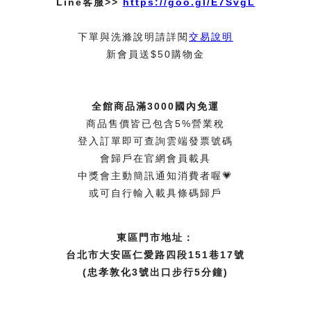
Line客服>>
https://goo.gl/E7SvgL
下單與洗滌說明請詳閱
交易說明
新會員送$50購物金
全館商品滿3000國內免運
商品售價皆已包含5%營業稅
登入訂單即可查詢雲端發票號碼
會歸戶在官網會員載具
中獎會主動簡訊通知消費者喔💗
或可自行輸入載具條碼歸戶
東區門市地址：
台北市大安區仁愛路四段151巷17號
(忠孝敦化3號出口步行5分鐘)