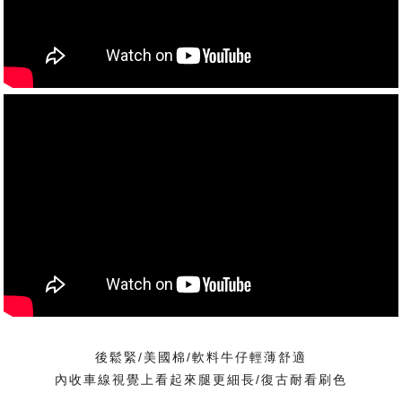
後鬆緊/美國棉/軟料牛仔輕薄舒適
內收車線視覺上看起來腿更細長/復古耐看刷色