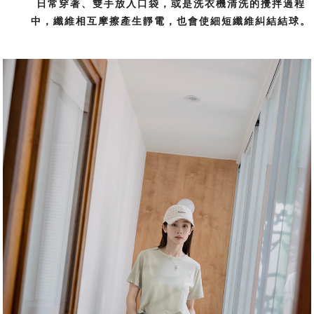
日常穿著、雙手放入口袋，或是洗衣機清洗的攪拌過程
中，纖維相互摩擦產生靜電，也會使細短纖維糾結結球。