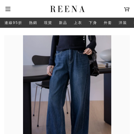
連線95折
熱銷
現貨
新品
上衣
下身
外套
洋裝