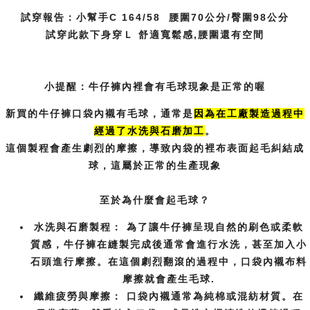
試穿報告：小幫手C 164/58 腰圍70公分/臀圍98公分
試穿此款下身穿Ｌ 舒適寬鬆感,腰圍還有空間
小提醒：牛仔褲內裡會有毛球現象是正常的喔
新買的牛仔褲口袋內襯有毛球，通常是
因為在工廠製造過程中
經過了水洗
與石磨加工
。
這個製程會產生劇烈的摩擦，導致內袋的裡布表面起毛糾結成
球，這屬於正常的生產現象
至於為什麼會起毛球？
水洗與石磨製程：
為了讓牛仔褲呈現自然的刷色或柔軟
質感，牛仔褲在縫製完成後通常會進行水洗，甚至加入小
石頭進行摩擦。在這個劇烈翻滾的過程中，口袋內襯布料
摩擦就會產生毛球.
纖維疲勞與摩擦：
口袋內襯通常為純棉或混紡材質。在