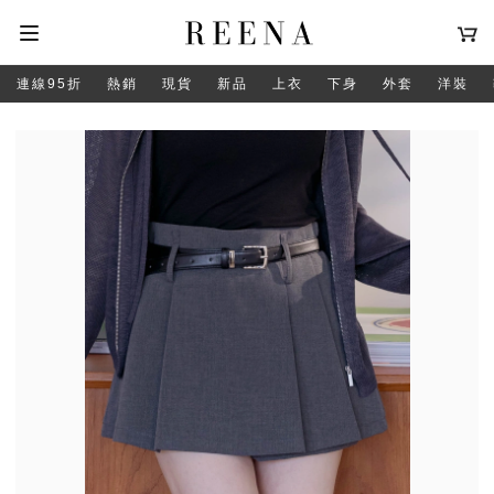
連線95折
熱銷
現貨
新品
上衣
下身
外套
洋裝