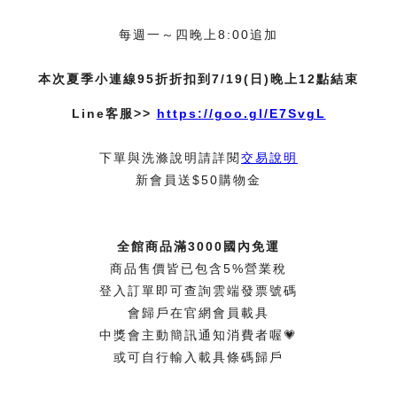
每週一～四晚上8:00追加
本次夏季小連線95折折扣到7/19(日)晚上12點結束
Line客服>>
https://goo.gl/E7SvgL
下單與洗滌說明請詳閱
交易說明
新會員送$50購物金
全館商品滿3000國內免運
商品售價皆已包含5%營業稅
登入訂單即可查詢雲端發票號碼
會歸戶在官網會員載具
中獎會主動簡訊通知消費者喔💗
或可自行輸入載具條碼歸戶