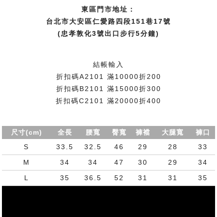
東區門市地址：
台北市大安區仁愛路四段151巷17號
(忠孝敦化3號出口步行5分鐘)
結帳輸入
折扣碼A2101 滿10000折200
折扣碼B2101 滿15000折300
折扣碼C2101 滿20000折400
尺寸(cm)
全長
腰寬
臀寬
褲襠
大腿寬
褲口
S
33.5
32.5
46
29
28
33
M
34
34
47
30
29
34
L
35
36.5
52
31
31
35