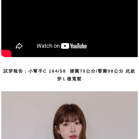
試穿報告：小幫手C 164/58 腰圍70公分/臀圍98公分 此款
穿Ｌ微寬鬆