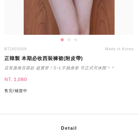
BT2603009
Made in Korea
正韓製 本期必收西裝褲裙(附皮帶)
店長激推百搭款 超實穿！S~L不挑身形 可正式可休閒＾＾
NT. 1,080
售完/補貨中
Detail