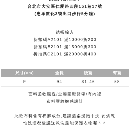
台北市大安區仁愛路四段151巷17號
(忠孝敦化3號出口步行5分鐘)
結帳輸入
折扣碼A2101 滿10000折200
折扣碼B2101 滿15000折300
折扣碼C2101 滿20000折400
尺寸(cm)
全長
腰寬
臀寬
F
94
31-46
58
面料柔軟飄逸/全腰圍鬆緊帶/有內裡
布料壓紋皺感設計
此款布料含有棉麻成分,建議溫柔浸泡手洗 勿烘乾
怕洗壞都建議送乾洗最能保護衣物喔＾＾