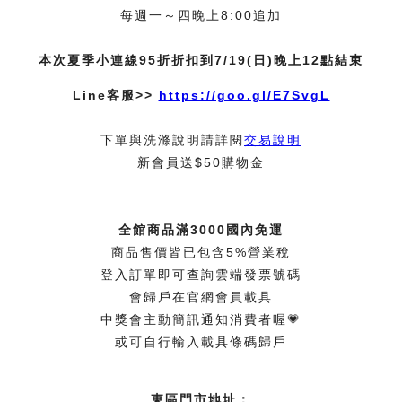
每週一～四晚上8:00追加
本次夏季小連線95折折扣到7/19(日)晚上12點結束
Line客服>>
https://goo.gl/E7SvgL
下單與洗滌說明請詳閱
交易說明
新會員送$50購物金
全館商品滿3000國內免運
商品售價皆已包含5%營業稅
登入訂單即可查詢雲端發票號碼
會歸戶在官網會員載具
中獎會主動簡訊通知消費者喔💗
或可自行輸入載具條碼歸戶
東區門市地址：