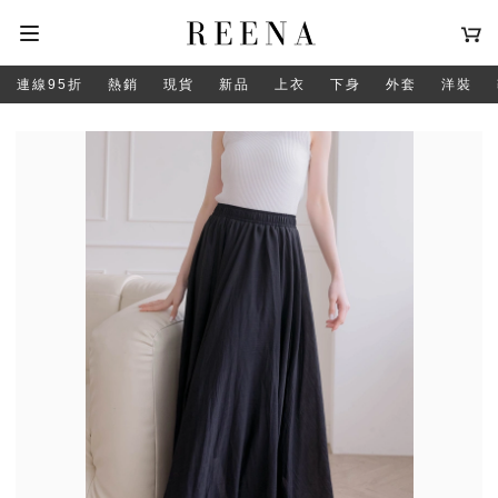
連線95折
熱銷
現貨
新品
上衣
下身
外套
洋裝