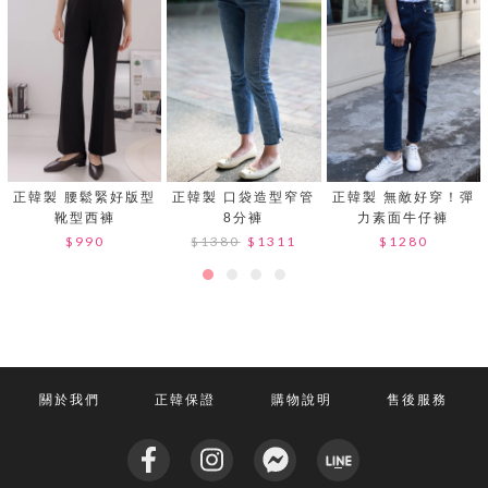
正韓製 腰鬆緊好版型
正韓製 口袋造型窄管
正韓製 無敵好穿！彈
靴型西褲
8分褲
力素面牛仔褲
$990
$1380
$1311
$1280
關於我們
正韓保證
購物說明
售後服務