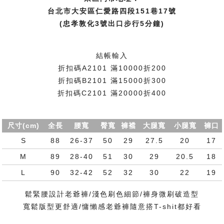
台北市大安區仁愛路四段151巷17號
(忠孝敦化3號出口步行5分鐘)
結帳輸入
折扣碼A2101 滿10000折200
折扣碼B2101 滿15000折300
折扣碼C2101 滿20000折400
尺寸(cm)
全長
腰寬
臀寬
褲襠
大腿寬
小腿寬
褲口
S
88
26-37
50
29
27.5
20
17
M
89
28-40
51
30
29
20.5
18
L
90
32-42
52
32
30
22
19
鬆緊腰設計老爺褲/淺色刷色細節/褲身微刷破造型
寬鬆版型更舒適/慵懶感老爺褲隨意搭T-shit都好看