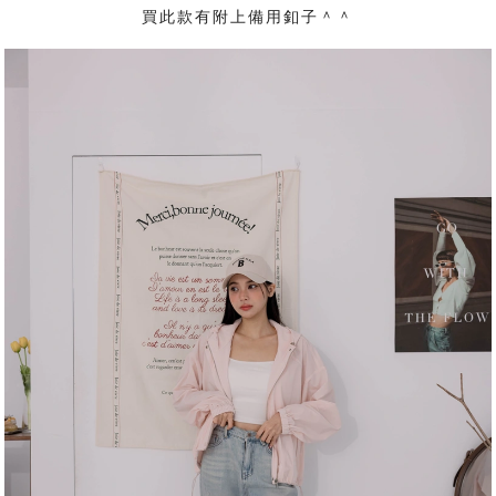
買此款有附上備用釦子＾＾