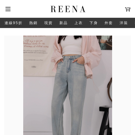
連線95折
熱銷
現貨
新品
上衣
下身
外套
洋裝