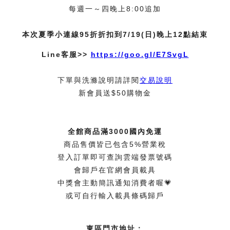
每週一～四晚上8:00追加
本次夏季小連線95折折扣到7/19(日)晚上12點結束
Line客服>>
https://goo.gl/E7SvgL
下單與洗滌說明請詳閱
交易說明
新會員送$50購物金
全館商品滿3000國內免運
商品售價皆已包含5%營業稅
登入訂單即可查詢雲端發票號碼
會歸戶在官網會員載具
中獎會主動簡訊通知消費者喔💗
或可自行輸入載具條碼歸戶
東區門市地址：