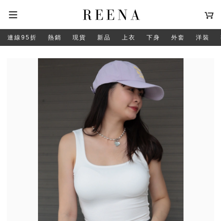
連線95折
熱銷
現貨
新品
上衣
下身
外套
洋裝