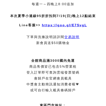
每週一～四晚上8:00追加
本次夏季小連線95折折扣到7/19(日)晚上12點結束
Line客服>>
https://goo.gl/E7SvgL
下單與洗滌說明請詳閱
交易說明
新會員送$50購物金
全館商品滿3000國內免運
商品售價皆已包含5%營業稅
登入訂單即可查詢雲端發票號碼
會歸戶在官網會員載具
中獎會主動簡訊通知消費者喔💗
或可自行輸入載具條碼歸戶
東區門市地址：