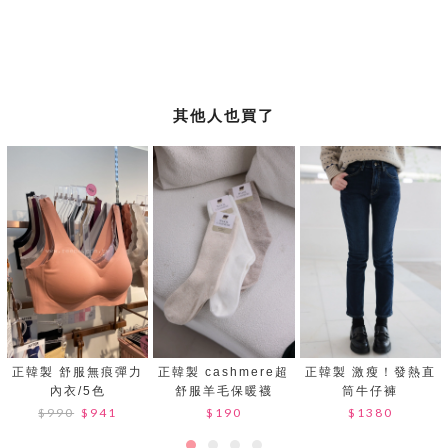
其他人也買了
正韓製 舒服無痕彈力
正韓製 cashmere超
正韓製 激瘦！發熱直
內衣/5色
舒服羊毛保暖襪
筒牛仔褲
$990
$941
$190
$1380