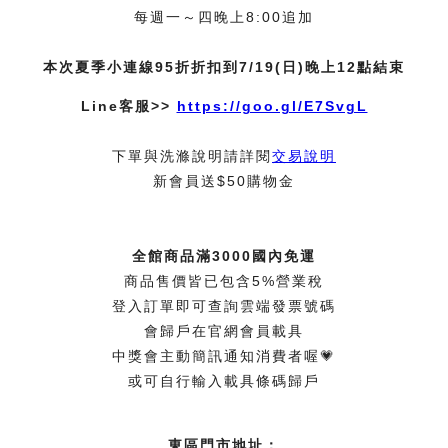
每週一～四晚上8:00追加
本次夏季小連線95折折扣到7/19(日)晚上12點結束
Line客服>>
https://goo.gl/E7SvgL
下單與洗滌說明請詳閱
交易說明
新會員送$50購物金
全館商品滿3000國內免運
商品售價皆已包含5%營業稅
登入訂單即可查詢雲端發票號碼
會歸戶在官網會員載具
中獎會主動簡訊通知消費者喔💗
或可自行輸入載具條碼歸戶
東區門市地址：