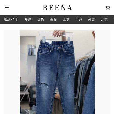
連線95折
熱銷
現貨
新品
上衣
下身
外套
洋裝