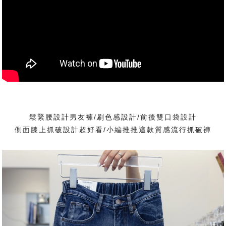
鬆緊腰設計男友褲/刷色感設計/前後雙口袋設計
側面膝上抓破設計超好看/小編推推這款質感流行抓破褲