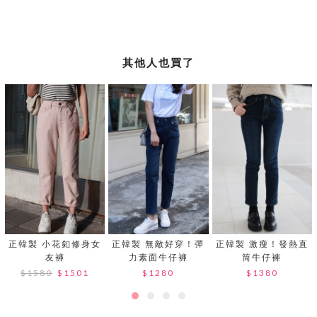
其他人也買了
正韓製 小花釦修身女
正韓製 無敵好穿！彈
正韓製 激瘦！發熱直
友褲
力素面牛仔褲
筒牛仔褲
$1580
$1501
$1280
$1380