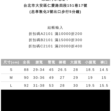
台北市大安區仁愛路四段151巷17號
(忠孝敦化3號出口步行5分鐘)
結帳輸入
折扣碼A2101 滿10000折200
折扣碼B2101 滿15000折300
折扣碼C2101 滿20000折400
尺寸(cm)
全長
腰寬
臀寬
褲襠
大腿寬
小腿寬
褲口
S
88
29-34
45
26.5
28
18.5
14.5
M
90
30-36
49
27
29
19
15
L
92
31-38
53
28
30
19.5
15.5