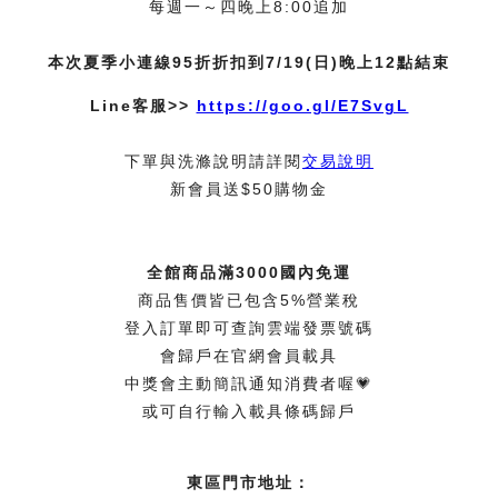
每週一～四晚上8:00追加
本次夏季小連線95折折扣到7/19(日)晚上12點結束
Line客服>>
https://goo.gl/E7SvgL
下單與洗滌說明請詳閱
交易說明
新會員送$50購物金
全館商品滿3000國內免運
商品售價皆已包含5%營業稅
登入訂單即可查詢雲端發票號碼
會歸戶在官網會員載具
中獎會主動簡訊通知消費者喔💗
或可自行輸入載具條碼歸戶
東區門市地址：