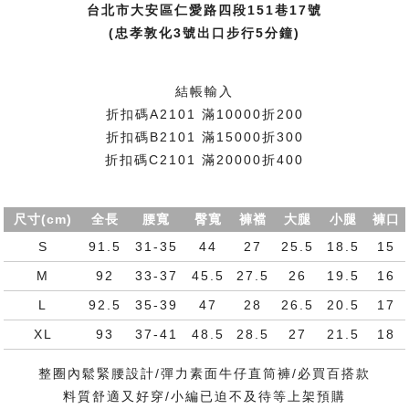
台北市大安區仁愛路四段151巷17號
(忠孝敦化3號出口步行5分鐘)
結帳輸入
折扣碼A2101 滿10000折200
折扣碼B2101 滿15000折300
折扣碼C2101 滿20000折400
尺寸(cm)
全長
腰寬
臀寬
褲襠
大腿
小腿
褲口
S
91.5
31-35
44
27
25.5
18.5
15
M
92
33-37
45.5
27.5
26
19.5
16
L
92.5
35-39
47
28
26.5
20.5
17
XL
93
37-41
48.5
28.5
27
21.5
18
整圈內鬆緊腰設計/彈力素面牛仔直筒褲/必買百搭款
料質舒適又好穿/小編已迫不及待等上架預購