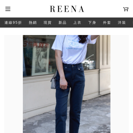
連線95折
熱銷
現貨
新品
上衣
下身
外套
洋裝