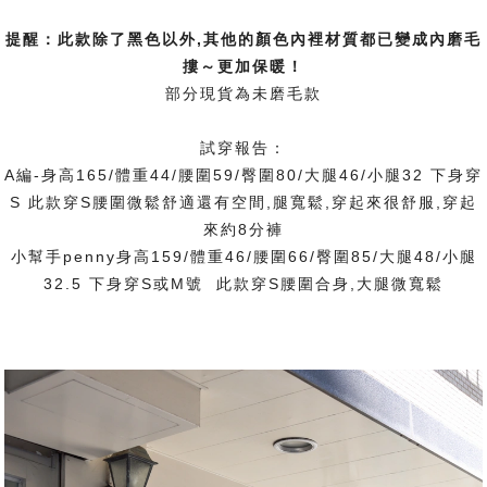
提醒：此款除了黑色以外,其他的顏色內裡材質都已變成內磨毛
摟～更加保暖！
部分現貨為未磨毛款
試穿報告：
A編-身高165/體重44/腰圍59/臀圍80/大腿46/小腿32 下身穿
S 此款穿S腰圍微鬆舒適還有空間,腿寬鬆,穿起來很舒服,穿起
來約8分褲
小幫手penny身高159/體重46/腰圍66/臀圍85/大腿48/小腿
32.5 下身穿S或M號 此款穿S腰圍合身,大腿微寬鬆