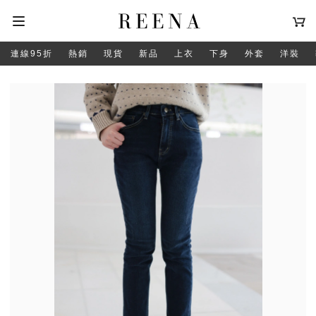
連線95折
熱銷
現貨
新品
上衣
下身
外套
洋裝