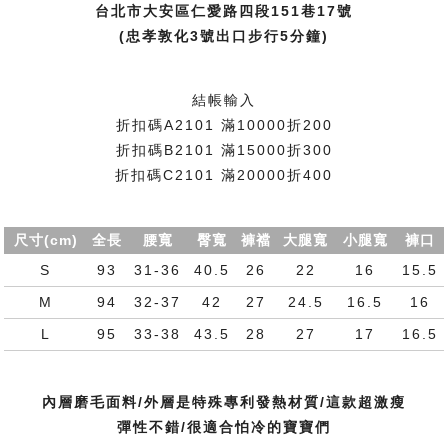
台北市大安區仁愛路四段151巷17號
(忠孝敦化3號出口步行5分鐘)
結帳輸入
折扣碼A2101 滿10000折200
折扣碼B2101 滿15000折300
折扣碼C2101 滿20000折400
尺寸(cm)
全長
腰寬
臀寬
褲襠
大腿寬
小腿寬
褲口
S
93
31-36
40.5
26
22
16
15.5
M
94
32-37
42
27
24.5
16.5
16
L
95
33-38
43.5
28
27
17
16.5
內層磨毛面料/外層是特殊專利發熱材質/這款超激瘦
彈性不錯/很適合怕冷的寶寶們