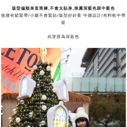
版型偏順身直筒褲,不會太貼身,推薦深藍色跟中藍色
後腰有鬆緊帶/小腿不會緊貼/版型好好看 中腰設計/布料軟中帶
挺
此穿搭為深藍色