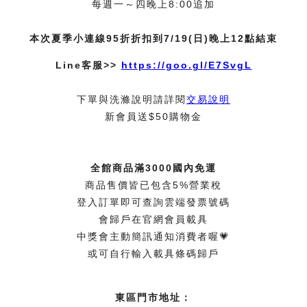
每週一～四晚上8:00追加
本次夏季小連線95折折扣到7/19(日)晚上12點結束
Line客服>>
https://goo.gl/E7SvgL
下單與洗滌說明請詳閱
交易說明
新會員送$50購物金
全館商品滿3000國內免運
商品售價皆已包含5%營業稅
登入訂單即可查詢雲端發票號碼
會歸戶在官網會員載具
中獎會主動簡訊通知消費者喔💗
或可自行輸入載具條碼歸戶
東區門市地址：